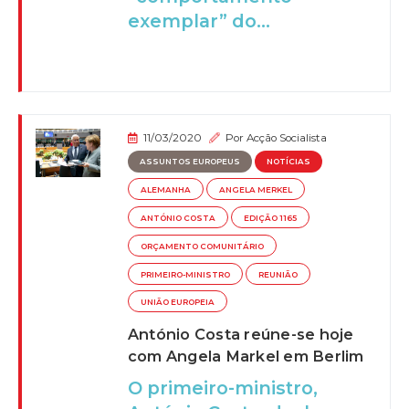
exemplar” do...
11/03/2020
Por
Acção Socialista
ASSUNTOS EUROPEUS
NOTÍCIAS
ALEMANHA
ANGELA MERKEL
ANTÓNIO COSTA
EDIÇÃO 1165
ORÇAMENTO COMUNITÁRIO
PRIMEIRO-MINISTRO
REUNIÃO
UNIÃO EUROPEIA
António Costa reúne-se hoje
com Angela Markel em Berlim
O primeiro-ministro,