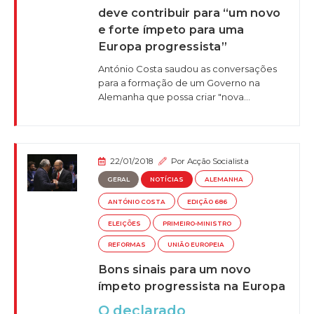
deve contribuir para “um novo
e forte ímpeto para uma
Europa progressista”
António Costa saudou as conversações
para a formação de um Governo na
Alemanha que possa criar "nova...
22/01/2018
Por
Acção Socialista
GERAL
NOTÍCIAS
ALEMANHA
ANTÓNIO COSTA
EDIÇÃO 686
ELEIÇÕES
PRIMEIRO-MINISTRO
REFORMAS
UNIÃO EUROPEIA
Bons sinais para um novo
ímpeto progressista na Europa
O declarado