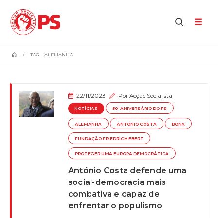
home
TAG -
ALEMANHA
22/11/2023
Por
Acção Socialista
NOTÍCIAS
50º ANIVERSÁRIO DO PS
ALEMANHA
ANTÓNIO COSTA
BONA
FUNDAÇÃO FRIEDRICH EBERT
PROTEGER UMA EUROPA DEMOCRÁTICA
António Costa defende uma
social-democracia mais
combativa e capaz de
enfrentar o populismo