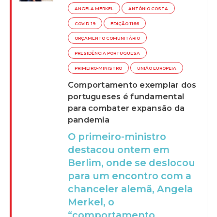
ANGELA MERKEL
ANTÓNIO COSTA
COVID-19
EDIÇÃO 1166
ORÇAMENTO COMUNITÁRIO
PRESIDÊNCIA PORTUGUESA
PRIMEIRO-MINISTRO
UNIÃO EUROPEIA
Comportamento exemplar dos
portugueses é fundamental
para combater expansão da
pandemia
O primeiro-ministro
destacou ontem em
Berlim, onde se deslocou
para um encontro com a
chanceler alemã, Angela
Merkel, o
“comportamento