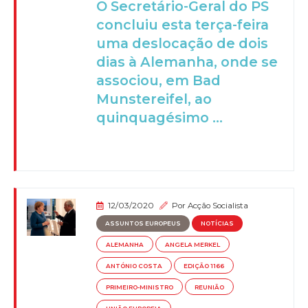
O Secretário-Geral do PS
concluiu esta terça-feira
uma deslocação de dois
dias à Alemanha, onde se
associou, em Bad
Munstereifel, ao
quinquagésimo ...
12/03/2020
Por
Acção Socialista
ASSUNTOS EUROPEUS
NOTÍCIAS
ALEMANHA
ANGELA MERKEL
ANTÓNIO COSTA
EDIÇÃO 1166
PRIMEIRO-MINISTRO
REUNIÃO