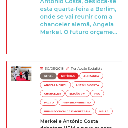
António Costa, desloca-se
esta quarta-feira a Berlim,
onde se vai reunir com a
chanceler alemã, Angela
Merkel. O futuro orçame...
30/05/2018
Por
Acção Socialista
GERAL
NOTÍCIAS
ALEMANHA
ANGELA MERKEL
ANTÓNIO COSTA
CHANCELER
EDIÇÃO 774
PAC
PACTO
PRIMEIRO-MINISTRO
UNIÃO ECONÓMICA E MONETÁRIA
VISITA
Merkel e António Costa