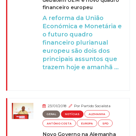
debatem UEM e novo quadro
financeiro europeu
A reforma da União
Económica e Monetária e
o futuro quadro
financeiro plurianual
europeu são dois dos
principais assuntos que
trazem hoje e amanhã ...
23/01/2018
Por
Partido Socialista
GERAL
NOTÍCIAS
ALEMANHA
ANTÓNIO COSTA
EUROPA
SPD
Novo Governo na Alemanha