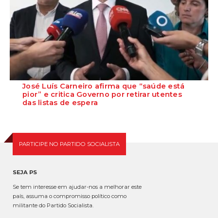
José Luís Carneiro afirma que “saúde está
pior” e critica Governo por retirar utentes
das listas de espera
O Secretário-Geral do PS, José Luís Carneiro, afirmou ontem, na
Amadora, após uma reunião com o c...
PARTICIPE NO PARTIDO SOCIALISTA
SEJA PS
Se tem interesse em ajudar-nos a melhorar este
país, assuma o compromisso político como
militante do Partido Socialista.