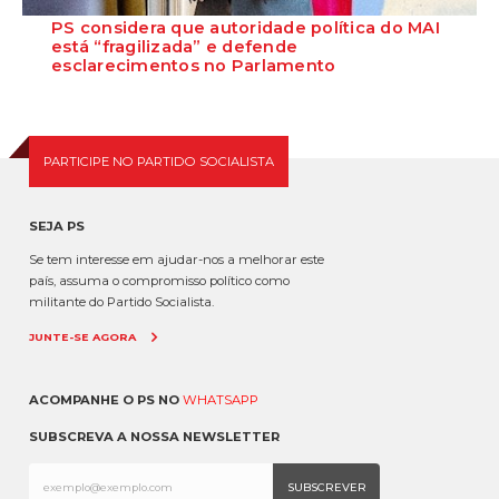
PS considera que autoridade política do MAI
está “fragilizada” e defende
esclarecimentos no Parlamento
O Secretário-Geral do Partido Socialista defende que as polémicas
em torno do ministro da Adminis...
PARTICIPE NO PARTIDO SOCIALISTA
SEJA PS
Se tem interesse em ajudar-nos a melhorar este
país, assuma o compromisso político como
militante do Partido Socialista.
JUNTE-SE AGORA
ACOMPANHE O PS NO
WHATSAPP
SUBSCREVA A NOSSA NEWSLETTER