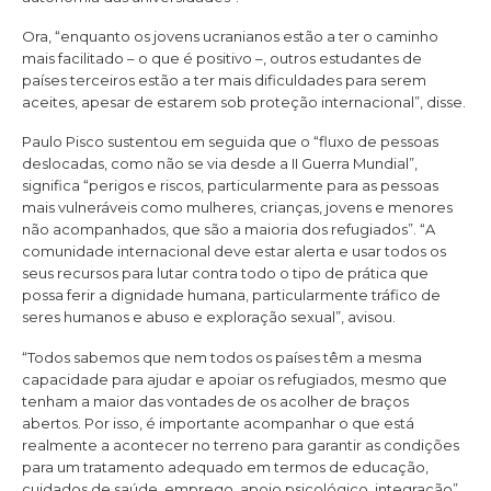
Ora, “enquanto os jovens ucranianos estão a ter o caminho
mais facilitado – o que é positivo –, outros estudantes de
países terceiros estão a ter mais dificuldades para serem
aceites, apesar de estarem sob proteção internacional”, disse.
Paulo Pisco sustentou em seguida que o “fluxo de pessoas
deslocadas, como não se via desde a II Guerra Mundial”,
significa “perigos e riscos, particularmente para as pessoas
mais vulneráveis como mulheres, crianças, jovens e menores
não acompanhados, que são a maioria dos refugiados”. “A
comunidade internacional deve estar alerta e usar todos os
seus recursos para lutar contra todo o tipo de prática que
possa ferir a dignidade humana, particularmente tráfico de
seres humanos e abuso e exploração sexual”, avisou.
“Todos sabemos que nem todos os países têm a mesma
capacidade para ajudar e apoiar os refugiados, mesmo que
tenham a maior das vontades de os acolher de braços
abertos. Por isso, é importante acompanhar o que está
realmente a acontecer no terreno para garantir as condições
para um tratamento adequado em termos de educação,
cuidados de saúde, emprego, apoio psicológico, integração”,