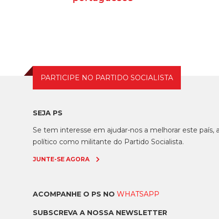
O PS voltou a criticar hoje a
“insensibilidade” e a falta de ação do
Governo perante um novo aume...
PARTICIPE NO PARTIDO SOCIALISTA
SEJA PS
Se tem interesse em ajudar-nos a melhorar este país
político como militante do Partido Socialista.
JUNTE-SE AGORA
ACOMPANHE O PS NO
WHATSAPP
SUBSCREVA A NOSSA NEWSLETTER