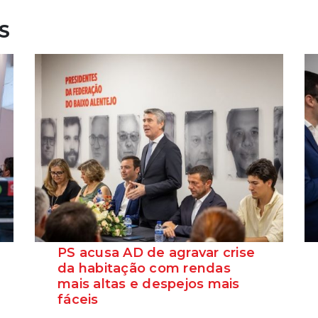
S
PS acusa AD de agravar crise
da habitação com rendas
mais altas e despejos mais
fáceis