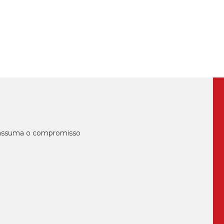
O Partido Socialista acusa o Governo de
direita de promover um retrocesso na
política de habitaçã...
, assuma o compromisso