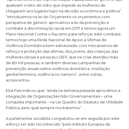
quebram o teto de vidro que impede as mulheres de
chegarem aos lugares topo na decisão económica e política”;
“introduzimos na lei do Orçamento os orçamentos com
perspetiva de género; aprovámos a lei da prevenção e
combate à discriminação racial em 2017 e temos agora um
Plano Nacional Contra o Racismo para reforçar este combate;
temos hoje uma Rede Nacional de Apoio a Vítimas de
Violência Doméstica bem estruturada, com mecanismos de
reforço e proteção das vítimas, dos jovens, das crianças, das
mulheres idosas e pessoas LGBTI, que na crise atendeu mais
de 80 mil pessoas, e também diversas campanhas de
prevenção anuais sobre violência doméstica, mutilação
genital feminina, violência no namoro”, entre outras,
acrescentou.
Elza Pais indicou que “ainda na semana passada aprovámos a
integração de Organizações Não Governamentais – uma
conquista importante – na Lei Quadro do Estatuto de Utilidade
Pública, pelo qual sempre nos batemos”.
A parlamentar socialista congratulou-se em seguida por este
esforço ter sido reconhecido “pelo Instituto Europeu da