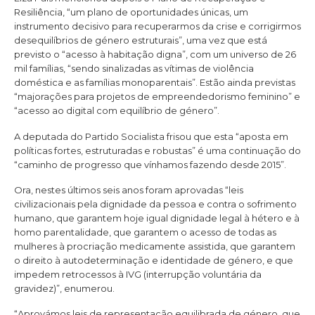
Resiliência, “um plano de oportunidades únicas, um
instrumento decisivo para recuperarmos da crise e corrigirmos
desequilíbrios de género estruturais”, uma vez que está
previsto o “acesso à habitação digna”, com um universo de 26
mil famílias, “sendo sinalizadas as vítimas de violência
doméstica e as famílias monoparentais”. Estão ainda previstas
“majorações para projetos de empreendedorismo feminino” e
“acesso ao digital com equilíbrio de género”.
A deputada do Partido Socialista frisou que esta “aposta em
políticas fortes, estruturadas e robustas” é uma continuação do
“caminho de progresso que vínhamos fazendo desde 2015”.
Ora, nestes últimos seis anos foram aprovadas “leis
civilizacionais pela dignidade da pessoa e contra o sofrimento
humano, que garantem hoje igual dignidade legal à hétero e à
homo parentalidade, que garantem o acesso de todas as
mulheres à procriação medicamente assistida, que garantem
o direito à autodeterminação e identidade de género, e que
impedem retrocessos à IVG (interrupção voluntária da
gravidez)”, enumerou.
“Aprovámos leis de representação equilibrada de género, que