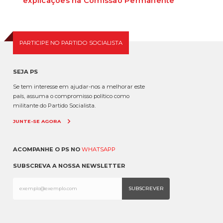
explicações na Comissão Permanente
O deputado Marcos Perestrello anunciou que o Partido Socialista vai
requerer a presença do minist...
PARTICIPE NO PARTIDO SOCIALISTA
SEJA PS
Se tem interesse em ajudar-nos a melhorar este
país, assuma o compromisso político como
militante do Partido Socialista.
JUNTE-SE AGORA
ACOMPANHE O PS NO
WHATSAPP
SUBSCREVA A NOSSA NEWSLETTER