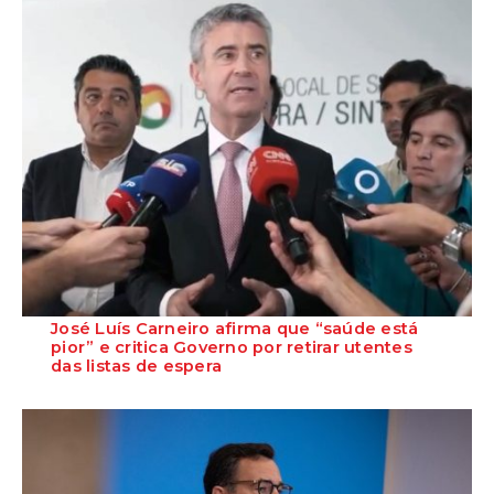
José Luís Carneiro afirma que “saúde está
pior” e critica Governo por retirar utentes
das listas de espera
O Secretário-Geral do PS, José Luís Carneiro, afirmou ontem, na
Amadora, após uma reunião com o c...