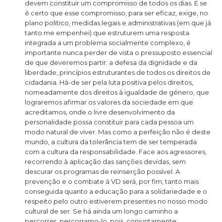
devem constituir um compromisso de todos os dias. E se
é certo que esse compromisso, para ser eficaz, exige, no
plano político, medidas legais e administrativas (em que já
tanto me empenhei) que estruturem uma resposta
integrada a um problema socialmente complexo, é
importante nunca perder de vista o pressuposto essencial
de que deveremos partir: a defesa da dignidade e da
liberdade, princípios estruturantes de todos os direitos de
cidadania. Há-de ser pela luta positiva pelos direitos,
nomeadamente dos direitos à igualdade de género, que
lograremos afirmar os valores da sociedade em que
acreditamos, onde o livre desenvolvimento da
personalidade possa constituir para cada pessoa um
modo natural de viver. Mas como a perfeição não é deste
mundo, a cultura da tolerância tem de ser temperada
com a cultura da responsabilidade. Face aos agressores,
recorrendo à aplicação das sanções devidas, sem
descurar os programas de reinserção possível. A
prevenção e o combate à VD será, por fim, tanto mais
conseguida quanto a educação para a solidariedade e o
respeito pelo outro estiverem presentes no nosso modo
cultural de ser. Se há ainda um longo caminho a
percorrer, percorramo-lo, pois, conjuntamente.