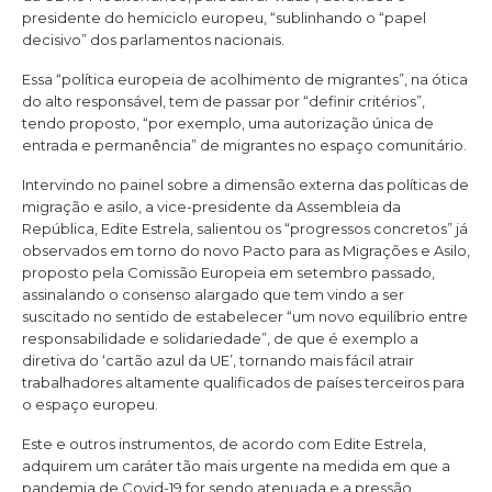
presidente do hemiciclo europeu, “sublinhando o “papel
decisivo” dos parlamentos nacionais.
Essa “política europeia de acolhimento de migrantes”, na ótica
do alto responsável, tem de passar por “definir critérios”,
tendo proposto, “por exemplo, uma autorização única de
entrada e permanência” de migrantes no espaço comunitário.
Intervindo no painel sobre a dimensão externa das políticas de
migração e asilo, a vice-presidente da Assembleia da
República, Edite Estrela, salientou os “progressos concretos” já
observados em torno do novo Pacto para as Migrações e Asilo,
proposto pela Comissão Europeia em setembro passado,
assinalando o consenso alargado que tem vindo a ser
suscitado no sentido de estabelecer “um novo equilíbrio entre
responsabilidade e solidariedade”, de que é exemplo a
diretiva do ‘cartão azul da UE’, tornando mais fácil atrair
trabalhadores altamente qualificados de países terceiros para
o espaço europeu.
Este e outros instrumentos, de acordo com Edite Estrela,
adquirem um caráter tão mais urgente na medida em que a
pandemia de Covid-19 for sendo atenuada e a pressão