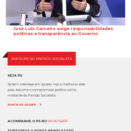
José Luís Carneiro exige responsabilidades
políticas e transparência ao Governo
O Secretário-Geral do Partido Socialista garante, em entrevista ao
Público e à Rádio Renascença d...
PARTICIPE NO PARTIDO SOCIALISTA
SEJA PS
Se tem interesse em ajudar-nos a melhorar este
país, assuma o compromisso político como
militante do Partido Socialista.
JUNTE-SE AGORA
ACOMPANHE O PS NO
WHATSAPP
SUBSCREVA A NOSSA NEWSLETTER