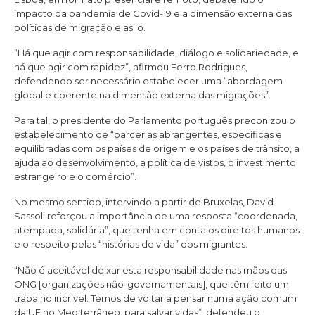
impacto da pandemia de Covid-19 e a dimensão externa das
políticas de migração e asilo.
“Há que agir com responsabilidade, diálogo e solidariedade, e
há que agir com rapidez”, afirmou Ferro Rodrigues,
defendendo ser necessário estabelecer uma “abordagem
global e coerente na dimensão externa das migrações”.
Para tal, o presidente do Parlamento português preconizou o
estabelecimento de “parcerias abrangentes, específicas e
equilibradas com os países de origem e os países de trânsito, a
ajuda ao desenvolvimento, a política de vistos, o investimento
estrangeiro e o comércio”.
No mesmo sentido, intervindo a partir de Bruxelas, David
Sassoli reforçou a importância de uma resposta “coordenada,
atempada, solidária”, que tenha em conta os direitos humanos
e o respeito pelas “histórias de vida” dos migrantes.
“Não é aceitável deixar esta responsabilidade nas mãos das
ONG [organizações não-governamentais], que têm feito um
trabalho incrível. Temos de voltar a pensar numa ação comum
da UE no Mediterrâneo, para salvar vidas”, defendeu o