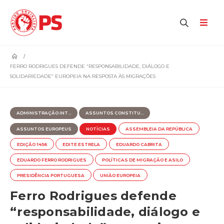
home
FERRO RODRIGUES DEFENDE “RESPONSABILIDADE, DIÁLOGO E
SOLIDARIEDADE” EUROPEIA NA RESPOSTA ÀS MIGRAÇÕES
ADMINISTRAÇÃO INT...
ASSUNTOS CONSTITU...
ASSUNTOS EUROPEUS
NOTÍCIAS
ASSEMBLEIA DA REPÚBLICA
EDIÇÃO 1456
EDITE ESTRELA
EDUARDO CABRITA
EDUARDO FERRO RODRIGUES
POLÍTICAS DE MIGRAÇÃO E ASILO
PRESIDÊNCIA PORTUGUESA
UNIÃO EUROPEIA
Ferro Rodrigues defende
“responsabilidade, diálogo e