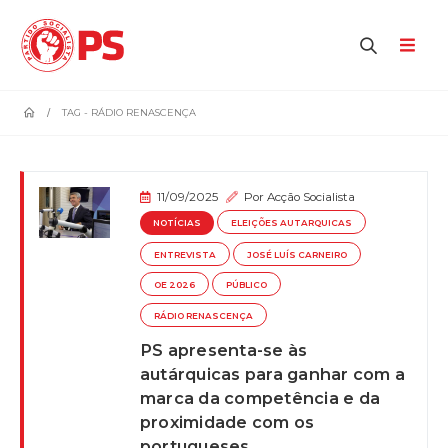
home
TAG -
RÁDIO RENASCENÇA
11/09/2025
Por
Acção Socialista
NOTÍCIAS
ELEIÇÕES AUTARQUICAS
ENTREVISTA
JOSÉ LUÍS CARNEIRO
OE 2026
PÚBLICO
RÁDIO RENASCENÇA
PS apresenta-se às
autárquicas para ganhar com a
marca da competência e da
proximidade com os
portugueses