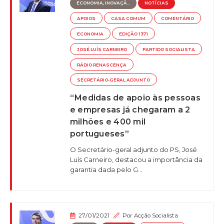
ECONOMIA, INOVAÇÃ...
NOTÍCIAS
APOIOS
CASA COMUM
COMENTÁRIO
ECONOMIA
EDIÇÃO 1371
JOSÉ LUÍS CARNEIRO
PARTIDO SOCIALISTA
RÁDIO RENASCENÇA
SECRETÁRIO-GERAL ADJUNTO
“Medidas de apoio às pessoas
e empresas já chegaram a 2
milhões e 400 mil
portugueses”
O Secretário-geral adjunto do PS, José
Luís Carneiro, destacou a importância da
garantia dada pelo G...
27/01/2021
Por
Acção Socialista