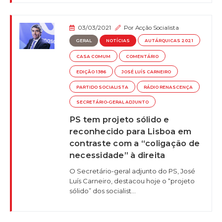
03/03/2021
Por
Acção Socialista
GERAL
NOTÍCIAS
AUTÁRQUICAS 2021
CASA COMUM
COMENTÁRIO
EDIÇÃO 1386
JOSÉ LUÍS CARNEIRO
PARTIDO SOCIALISTA
RÁDIO RENASCENÇA
SECRETÁRIO-GERAL ADJUNTO
PS tem projeto sólido e
reconhecido para Lisboa em
contraste com a “coligação de
necessidade” à direita
O Secretário-geral adjunto do PS, José
Luís Carneiro, destacou hoje o “projeto
sólido” dos socialist...