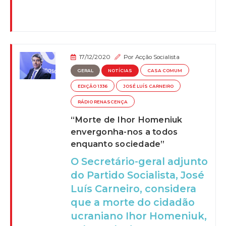
17/12/2020
Por
Acção Socialista
GERAL
NOTÍCIAS
CASA COMUM
EDIÇÃO 1336
JOSÉ LUÍS CARNEIRO
RÁDIO RENASCENÇA
“Morte de Ihor Homeniuk
envergonha-nos a todos
enquanto sociedade”
O Secretário-geral adjunto
do Partido Socialista, José
Luís Carneiro, considera
que a morte do cidadão
ucraniano Ihor Homeniuk,