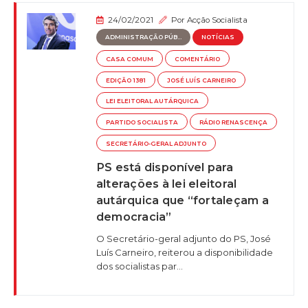
24/02/2021
Por
Acção Socialista
ADMINISTRAÇÃO PÚB...
NOTÍCIAS
CASA COMUM
COMENTÁRIO
EDIÇÃO 1381
JOSÉ LUÍS CARNEIRO
LEI ELEITORAL AUTÁRQUICA
PARTIDO SOCIALISTA
RÁDIO RENASCENÇA
SECRETÁRIO-GERAL ADJUNTO
PS está disponível para
alterações à lei eleitoral
autárquica que “fortaleçam a
democracia”
O Secretário-geral adjunto do PS, José
Luís Carneiro, reiterou a disponibilidade
dos socialistas par...