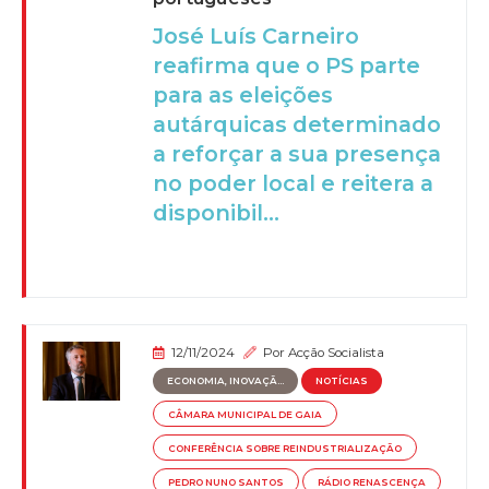
José Luís Carneiro
reafirma que o PS parte
para as eleições
autárquicas determinado
a reforçar a sua presença
no poder local e reitera a
disponibil...
12/11/2024
Por
Acção Socialista
ECONOMIA, INOVAÇÃ...
NOTÍCIAS
CÂMARA MUNICIPAL DE GAIA
CONFERÊNCIA SOBRE REINDUSTRIALIZAÇÃO
PEDRO NUNO SANTOS
RÁDIO RENASCENÇA