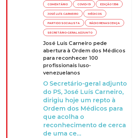
COMENTÁRIO
COVID-19
EDIÇÃO 1356
JOSÉ LUÍS CARNEIRO
MÉDICOS
PARTIDO SOCIALISTA
RÁDIO RENASCENÇA
SECRETÁRIO-GERAL ADJUNTO
José Luís Carneiro pede
abertura à Ordem dos Médicos
para reconhecer 100
profissionais luso-
venezuelanos
O Secretário-geral adjunto
do PS, José Luís Carneiro,
dirigiu hoje um repto à
Ordem dos Médicos para
que acolha o
reconhecimento de cerca
de uma ce...