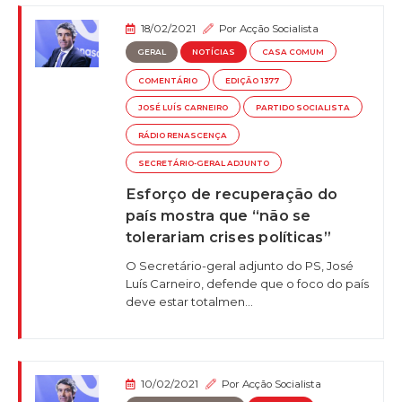
18/02/2021
Por
Acção Socialista
GERAL
NOTÍCIAS
CASA COMUM
COMENTÁRIO
EDIÇÃO 1377
JOSÉ LUÍS CARNEIRO
PARTIDO SOCIALISTA
RÁDIO RENASCENÇA
SECRETÁRIO-GERAL ADJUNTO
Esforço de recuperação do
país mostra que “não se
tolerariam crises políticas”
O Secretário-geral adjunto do PS, José
Luís Carneiro, defende que o foco do país
deve estar totalmen...
10/02/2021
Por
Acção Socialista