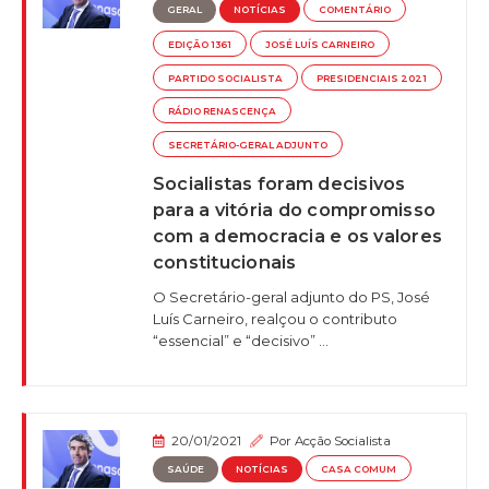
GERAL
NOTÍCIAS
COMENTÁRIO
EDIÇÃO 1361
JOSÉ LUÍS CARNEIRO
PARTIDO SOCIALISTA
PRESIDENCIAIS 2021
RÁDIO RENASCENÇA
SECRETÁRIO-GERAL ADJUNTO
Socialistas foram decisivos
para a vitória do compromisso
com a democracia e os valores
constitucionais
O Secretário-geral adjunto do PS, José
Luís Carneiro, realçou o contributo
“essencial” e “decisivo” ...
20/01/2021
Por
Acção Socialista
SAÚDE
NOTÍCIAS
CASA COMUM