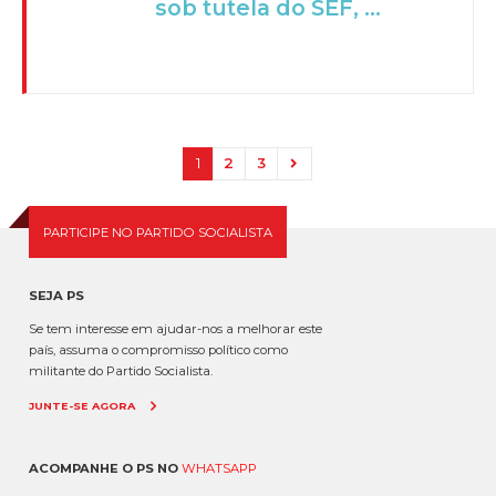
sob tutela do SEF, ...
1
2
3
PARTICIPE NO PARTIDO SOCIALISTA
SEJA PS
Se tem interesse em ajudar-nos a melhorar este
país, assuma o compromisso político como
militante do Partido Socialista.
JUNTE-SE AGORA
ACOMPANHE O PS NO
WHATSAPP