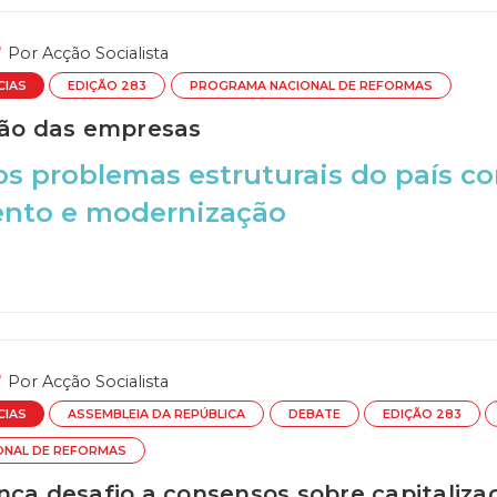
Por
Acção Socialista
CIAS
EDIÇÃO 283
PROGRAMA NACIONAL DE REFORMAS
ção das empresas
os problemas estruturais do país co
ento e modernização
Por
Acção Socialista
CIAS
ASSEMBLEIA DA REPÚBLICA
DEBATE
EDIÇÃO 283
ONAL DE REFORMAS
nça desafio a consensos sobre capitaliz