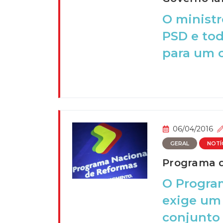
O ministr
PSD e tod
para um c
06/04/2016
GERAL
NOTÍ
Programa d
O Program
exige um
conjunto d