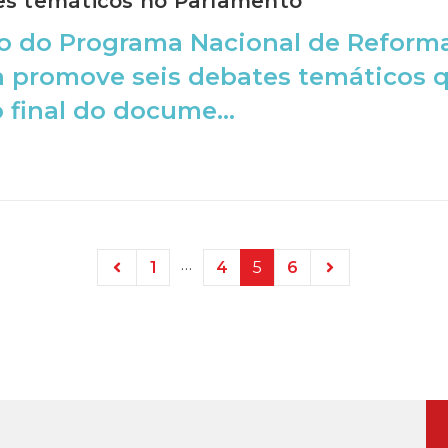
es temáticos no Parlamento
o do Programa Nacional de Reforma
 promove seis debates temáticos q
 final do docume...
…
1
4
5
6