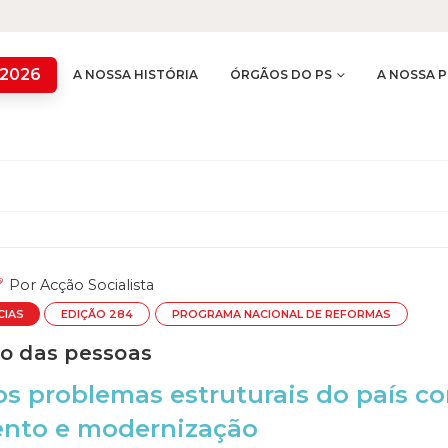
 2026
A NOSSA HISTÓRIA
ÓRGÃOS DO PS
A NOSSA P
Por
Acção Socialista
CIAS
EDIÇÃO 284
PROGRAMA NACIONAL DE REFORMAS
ão das pessoas
os problemas estruturais do país co
ento e modernização