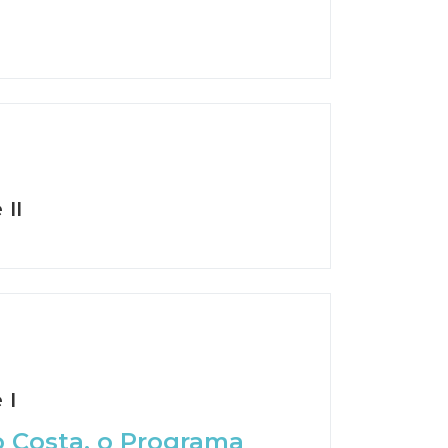
II
 I
o Costa, o Programa