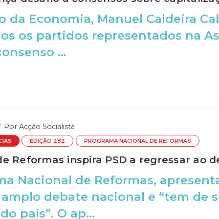
o da Economia, Manuel Caldeira Ca
os os partidos representados na A
onsenso ...
Por
Acção Socialista
CIAS
EDIÇÃO 282
PROGRAMA NACIONAL DE REFORMAS
e Reformas inspira PSD a regressar ao d
a Nacional de Reformas, apresenta
 amplo debate nacional e “tem de 
o país”. O ap...