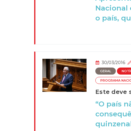
Nacional 
o país, qu
30/03/2016
GERAL
NOTÍ
PROGRAMA NACI
Este deve 
“O país n
consequên
quinzenal