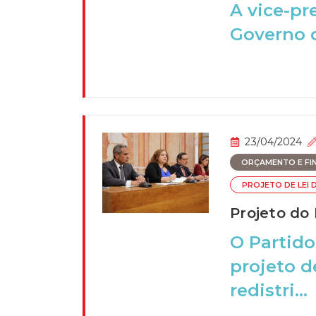
A vice-pr
Governo d
23/04/2024
ORÇAMENTO E FI
PROJETO DE LEI 
Projeto do 
O Partido
projeto d
redistri...