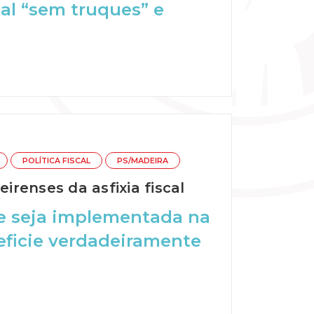
al “sem truques” e
POLÍTICA FISCAL
PS/MADEIRA
irenses da asfixia fiscal
ue seja implementada na
eficie verdadeiramente