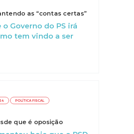
antendo as “contas certas”
 o Governo do PS irá
omo tem vindo a ser
24
POLÍTICA FISCAL
esde que é oposição