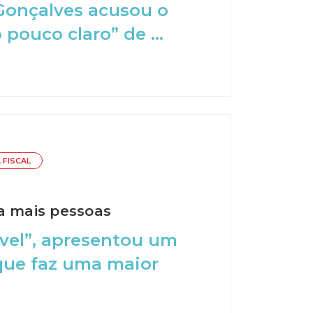
Gonçalves acusou o
pouco claro” de ...
 FISCAL
 a mais pessoas
ável”, apresentou um
 que faz uma maior