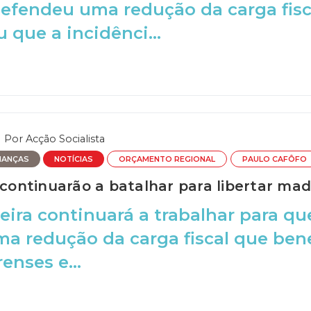
efendeu uma redução da carga fisc
 que a incidênci...
Por
Acção Socialista
NANÇAS
NOTÍCIAS
ORÇAMENTO REGIONAL
PAULO CAFÔFO
 continuarão a batalhar para libertar made
ira continuará a trabalhar para q
a redução da carga fiscal que ben
enses e...