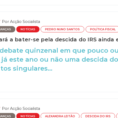
Por
Acção Socialista
NANÇAS
NOTÍCIAS
PEDRO NUNO SANTOS
POLÍTICA FISCAL
ará a bater-se pela descida do IRS ainda 
debate quinzenal em que pouco ou 
 já este ano ou não uma descida d
os singulares...
Por
Acção Socialista
NANÇAS
NOTÍCIAS
ALEXANDRA LEITÃO
DESCIDA DO IRS