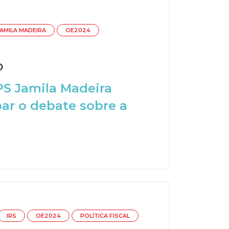
AMILA MADEIRA
OE2024
D
PS Jamila Madeira
par o debate sobre a
IRS
OE2024
POLÍTICA FISCAL