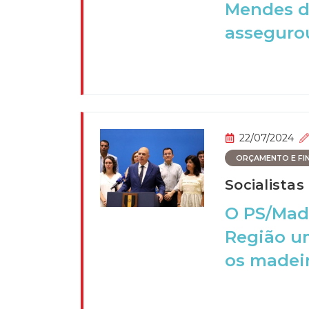
Mendes d
assegurou
22/07/2024
ORÇAMENTO E FI
Socialistas
O PS/Made
Região um
os madeir