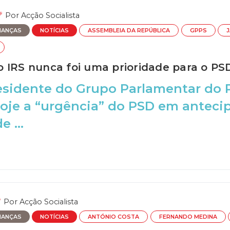
Por
Acção Socialista
NANÇAS
NOTÍCIAS
ASSEMBLEIA DA REPÚBLICA
GPPS
J
 IRS nunca foi uma prioridade para o PS
esidente do Grupo Parlamentar do 
hoje a “urgência” do PSD em anteci
 ...
Por
Acção Socialista
NANÇAS
NOTÍCIAS
ANTÓNIO COSTA
FERNANDO MEDINA