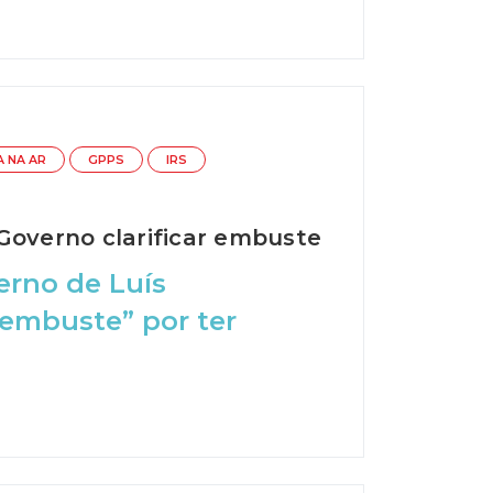
A NA AR
GPPS
IRS
Governo clarificar embuste
erno de Luís
embuste” por ter