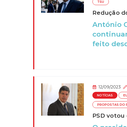
TSU
Redução do
António C
continuar
feito desd
12/09/2023
NOTÍCIAS
E
PROPOSTAS DO 
PSD votou 