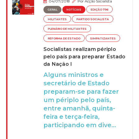
04/07/2018
Por
Acção Socialista
GERAL
NOTÍCIAS
EDIÇÃO 796
MILITANTES
PARTIDO SOCIALISTA
PLENÁRIO DE MILITANTES
REFORMA DE ESTADO
SIMPATIZANTES
Socialistas realizam périplo
pelo país para preparar Estado
da Nação I
Alguns ministros e
secretário de Estado
preparam-se para fazer
um périplo pelo país,
entre amanhã, quinta-
feira e terça-feira,
participando em dive...