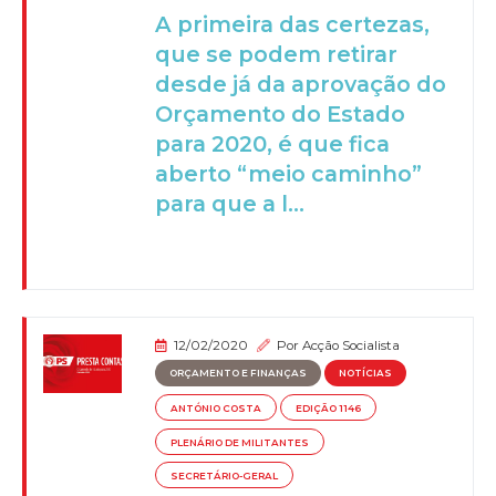
A primeira das certezas,
que se podem retirar
desde já da aprovação do
Orçamento do Estado
para 2020, é que fica
aberto “meio caminho”
para que a l...
12/02/2020
Por
Acção Socialista
ORÇAMENTO E FINANÇAS
NOTÍCIAS
ANTÓNIO COSTA
EDIÇÃO 1146
PLENÁRIO DE MILITANTES
SECRETÁRIO-GERAL