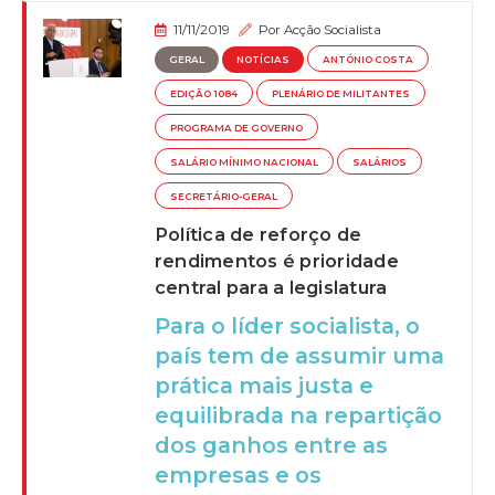
11/11/2019
Por
Acção Socialista
GERAL
NOTÍCIAS
ANTÓNIO COSTA
EDIÇÃO 1084
PLENÁRIO DE MILITANTES
PROGRAMA DE GOVERNO
SALÁRIO MÍNIMO NACIONAL
SALÁRIOS
SECRETÁRIO-GERAL
Política de reforço de
rendimentos é prioridade
central para a legislatura
Para o líder socialista, o
país tem de assumir uma
prática mais justa e
equilibrada na repartição
dos ganhos entre as
empresas e os