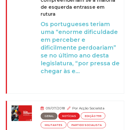
compreenderiam se a maioria
de esquerda entrasse em
rutura
Os portugueses teriam
uma “enorme dificuldade
em perceber e
dificilmente perdoariam”
se no último ano desta
legislatura, “por pressa de
chegar às e...
09/07/2018
Por
Acção Socialista
GERAL
NOTÍCIAS
EDIÇÃO 799
MILITANTES
PARTIDO SOCIALISTA