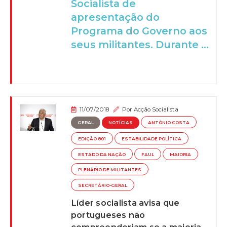
Socialista de
apresentação do
Programa do Governo aos
seus militantes. Durante ...
11/07/2018
Por
Acção Socialista
GERAL
NOTÍCIAS
ANTÓNIO COSTA
EDIÇÃO 801
ESTABILIDADE POLÍTICA
ESTADO DA NAÇÃO
FAUL
MAIORIA
PLENÁRIO DE MILITANTES
SECRETÁRIO-GERAL
Líder socialista avisa que
portugueses não