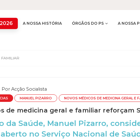
 2026
A NOSSA HISTÓRIA
ÓRGÃOS DO PS
A NOSSA P
 FAMILIAR
Por
Acção Socialista
CIAS
MANUEL PIZARRO
NOVOS MÉDICOS DE MEDICINA GERAL E F
s de medicina geral e familiar reforçam 
o da Saúde, Manuel Pizarro, consid
aberto no Serviço Nacional de Saú