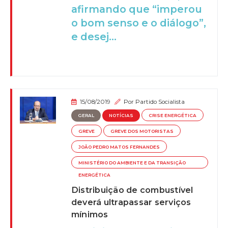
afirmando que “imperou
o bom senso e o diálogo”,
e desej...
15/08/2019
Por
Partido Socialista
GERAL
NOTÍCIAS
CRISE ENERGÉTICA
GREVE
GREVE DOS MOTORISTAS
JOÃO PEDRO MATOS FERNANDES
MINISTÉRIO DO AMBIENTE E DA TRANSIÇÃO
ENERGÉTICA
Distribuição de combustível
deverá ultrapassar serviços
mínimos