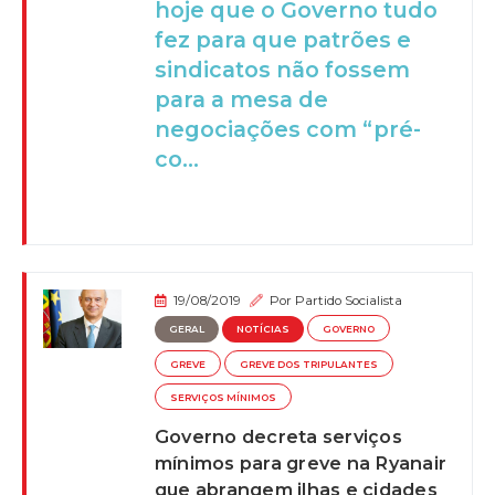
hoje que o Governo tudo
fez para que patrões e
sindicatos não fossem
para a mesa de
negociações com “pré-
co...
19/08/2019
Por
Partido Socialista
GERAL
NOTÍCIAS
GOVERNO
GREVE
GREVE DOS TRIPULANTES
SERVIÇOS MÍNIMOS
Governo decreta serviços
mínimos para greve na Ryanair
que abrangem ilhas e cidades