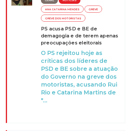
GERAL
NOTÍCIAS
ANA CATARINA MENDES
GREVE
GREVE DOS MOTORISTAS
PS acusa PSD e BE de
demagogia e de terem apenas
preocupações eleitorais
O PS rejeitou hoje as
críticas dos líderes de
PSD e BE sobre a atuação
do Governo na greve dos
motoristas, acusando Rui
Rio e Catarina Martins de
"...