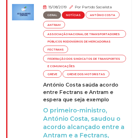
15/08/2019
Por
Partido Socialista
GERAL
NOTÍCIAS
ANTÓNIO COSTA
ANTRAM
ASSOCIAÇÃO NACIONAL DE TRANSPORTADORES
PÚBLICOS RODOVIÁRIOS DE MERCADORIAS
FECTRANS
FEDERAÇÃO DOS SINDICATOS DE TRANSPORTES
E COMUNICAÇÕES
GREVE
GREVE DOS MOTORISTAS
António Costa saúda acordo
entre Fectrans e Antram e
espera que seja exemplo
O primeiro-ministro,
António Costa, saudou o
acordo alcançado entre a
Antram e a Fectrans,