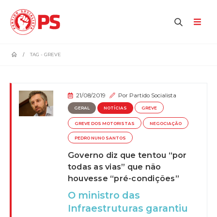
home
TAG -
GREVE
21/08/2019
Por
Partido Socialista
GERAL
NOTÍCIAS
GREVE
GREVE DOS MOTORISTAS
NEGOCIAÇÃO
PEDRO NUNO SANTOS
Governo diz que tentou “por
todas as vias” que não
houvesse “pré-condições”
O ministro das
Infraestruturas garantiu