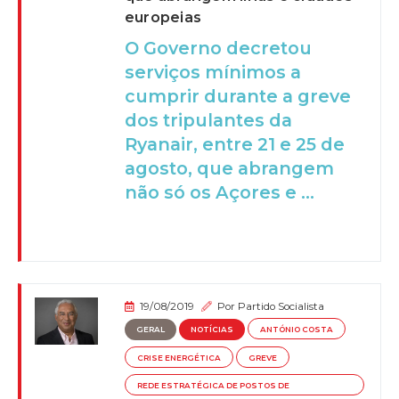
europeias
O Governo decretou
serviços mínimos a
cumprir durante a greve
dos tripulantes da
Ryanair, entre 21 e 25 de
agosto, que abrangem
não só os Açores e ...
19/08/2019
Por
Partido Socialista
GERAL
NOTÍCIAS
ANTÓNIO COSTA
CRISE ENERGÉTICA
GREVE
REDE ESTRATÉGICA DE POSTOS DE