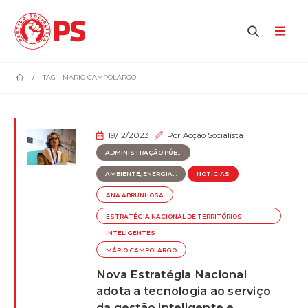
home
TAG -
MÁRIO CAMPOLARGO
19/12/2023
Por
Acção Socialista
ADMINISTRAÇÃO PÚB...
AMBIENTE, ENERGIA...
NOTÍCIAS
ANA ABRUNHOSA
ESTRATÉGIA NACIONAL DE TERRITÓRIOS
INTELIGENTES
MÁRIO CAMPOLARGO
Nova Estratégia Nacional
adota a tecnologia ao serviço
da gestão inteligente e