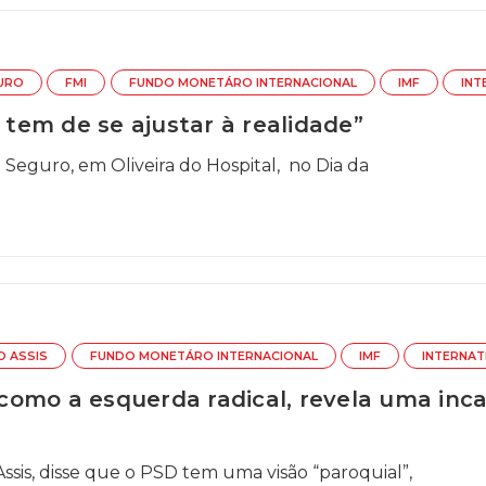
URO
FMI
FUNDO MONETÁRO INTERNACIONAL
IMF
INT
em de se ajustar à realidade”
 Seguro, em Oliveira do Hospital, no Dia da
O ASSIS
FUNDO MONETÁRO INTERNACIONAL
IMF
INTERNAT
al como a esquerda radical, revela uma i
ssis, disse que o PSD tem uma visão “paroquial”,