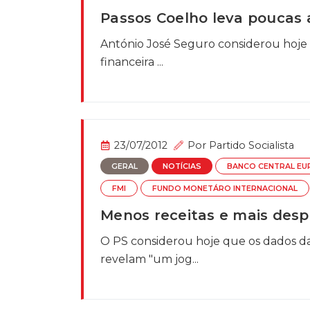
Passos Coelho leva poucas 
António José Seguro considerou hoje 
financeira ...
23/07/2012
Por
Partido Socialista
GERAL
NOTÍCIAS
BANCO CENTRAL EU
FMI
FUNDO MONETÁRO INTERNACIONAL
Menos receitas e mais des
O PS considerou hoje que os dados d
revelam "um jog...