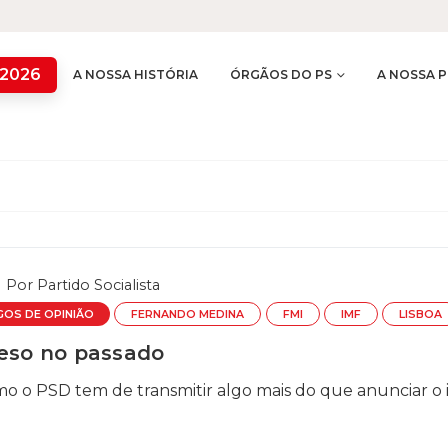
 2026
A NOSSA HISTÓRIA
ÓRGÃOS DO PS
A NOSSA P
Por
Partido Socialista
GOS DE OPINIÃO
FERNANDO MEDINA
FMI
IMF
LISBOA
reso no passado
o o PSD tem de transmitir algo mais do que anunciar o