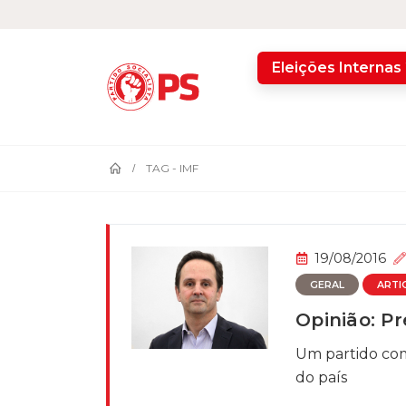
home
Eleições Internas
TAG -
IMF
19/08/2016
GERAL
ARTI
Opinião: P
Um partido com
do país