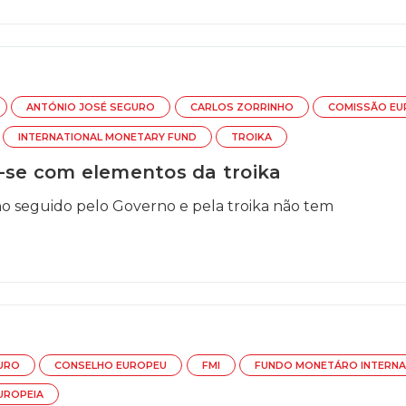
ANTÓNIO JOSÉ SEGURO
CARLOS ZORRINHO
COMISSÃO EU
INTERNATIONAL MONETARY FUND
TROIKA
-se com elementos da troika
nho seguido pelo Governo e pela troika não tem
URO
CONSELHO EUROPEU
FMI
FUNDO MONETÁRO INTERNA
UROPEIA