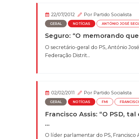
22/07/2012
Por
Partido Socialista
GERAL
NOTÍCIAS
ANTÓNIO JOSÉ SEG
Seguro: “O memorando que t
O secretário-geral do PS, António José
Federação Distrit...
02/02/2011
Por
Partido Socialista
GERAL
NOTÍCIAS
FMI
FRANCISC
Francisco Assis: “O PSD, t
…
O líder parlamentar do PS, Francisco A