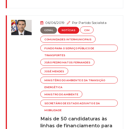
06/06/2019
Por
Partido Socialista
GERAL
NOTÍCIAS
CIM
COMUNIDADES INTERMUNICIPAIS
FUNDO PARA O SERVIÇO PÚBLICO DE
TRANSPORTES
JOÃO PEDRO MATOS FERNANDES
JOSÉ MENDES
MINISTÉRIO DO AMBIENTE E DA TRANSIÇÃO
ENERGÉTICA
MINISTRO DO AMBIENTE
SECRETÁRIO DE ESTADO ADJUNTO E DA
MOBILIDADE
Mais de 50 candidaturas às
linhas de financiamento para