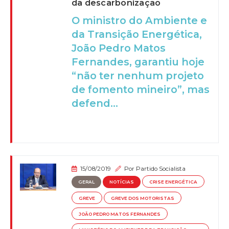
da descarbonização
O ministro do Ambiente e
da Transição Energética,
João Pedro Matos
Fernandes, garantiu hoje
“não ter nenhum projeto
de fomento mineiro”, mas
defend...
15/08/2019
Por
Partido Socialista
GERAL
NOTÍCIAS
CRISE ENERGÉTICA
GREVE
GREVE DOS MOTORISTAS
JOÃO PEDRO MATOS FERNANDES