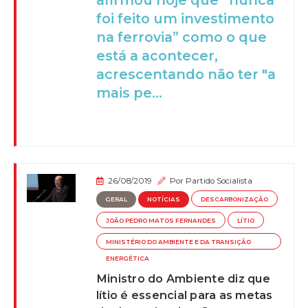
afirmou hoje que “nunca
foi feito um investimento
na ferrovia” como o que
está a acontecer,
acrescentando não ter "a
mais pe...
26/08/2019
Por
Partido Socialista
GERAL
NOTÍCIAS
DESCARBONIZAÇÃO
JOÃO PEDRO MATOS FERNANDES
LÍTIO
MINISTÉRIO DO AMBIENTE E DA TRANSIÇÃO
ENERGÉTICA
Ministro do Ambiente diz que
lítio é essencial para as metas