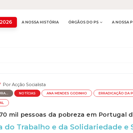
 2026
A NOSSA HISTÓRIA
ÓRGÃOS DO PS
A NOSSA P
Por
Acção Socialista
RA...
NOTÍCIAS
ANA MENDES GODINHO
ERRADICAÇÃO DA 
AL
170 mil pessoas da pobreza em Portugal 
a do Trabalho e da Solidariedade e 