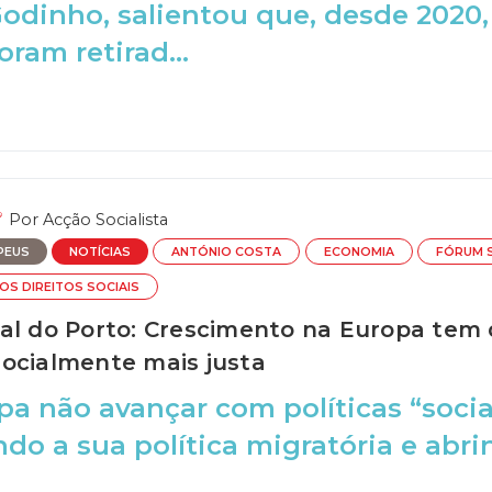
dinho, salientou que, desde 2020, 
oram retirad...
Por
Acção Socialista
PEUS
NOTÍCIAS
ANTÓNIO COSTA
ECONOMIA
FÓRUM 
OS DIREITOS SOCIAIS
al do Porto: Crescimento na Europa tem
ocialmente mais justa
pa não avançar com políticas “soci
ndo a sua política migratória e abr