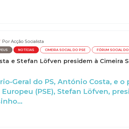
Por
Acção Socialista
PEUS
NOTÍCIAS
CIMEIRA SOCIAL DO PSE
FÓRUM SOCIAL D
ta e Stefan Löfven presidem à Cimeira So
rio-Geral do PS, António Costa, e o
a Europeu (PSE), Stefan Löfven, pres
nho...