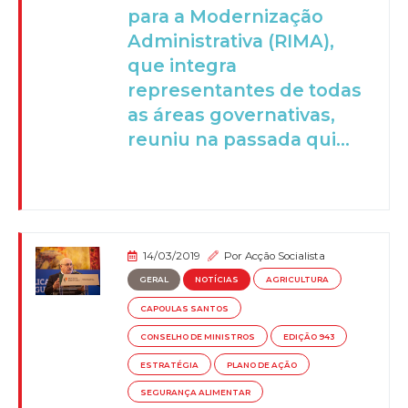
para a Modernização
Administrativa (RIMA),
que integra
representantes de todas
as áreas governativas,
reuniu na passada qui...
14/03/2019
Por
Acção Socialista
GERAL
NOTÍCIAS
AGRICULTURA
CAPOULAS SANTOS
CONSELHO DE MINISTROS
EDIÇÃO 943
ESTRATÉGIA
PLANO DE AÇÃO
SEGURANÇA ALIMENTAR