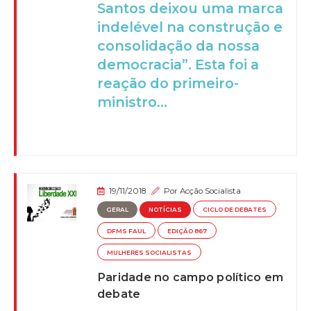
Santos deixou uma marca
indelével na construção e
consolidação da nossa
democracia”. Esta foi a
reação do primeiro-
ministro...
19/11/2018
Por
Acção Socialista
GERAL
NOTÍCIAS
CICLO DE DEBATES
DFMS FAUL
EDIÇÃO 867
MULHERES SOCIALISTAS
Paridade no campo político em
debate