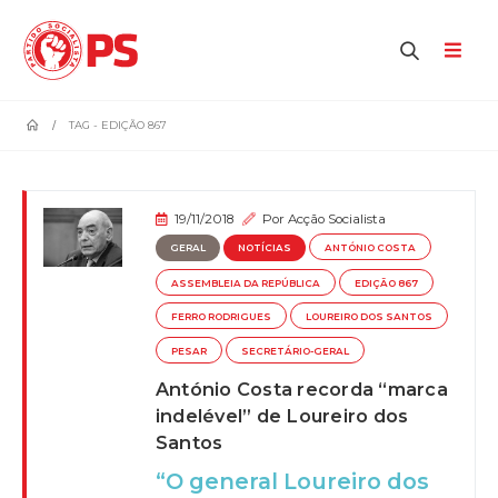
home
TAG -
EDIÇÃO 867
19/11/2018
Por
Acção Socialista
GERAL
NOTÍCIAS
ANTÓNIO COSTA
ASSEMBLEIA DA REPÚBLICA
EDIÇÃO 867
FERRO RODRIGUES
LOUREIRO DOS SANTOS
PESAR
SECRETÁRIO-GERAL
António Costa recorda “marca
indelével” de Loureiro dos
Santos
“O general Loureiro dos