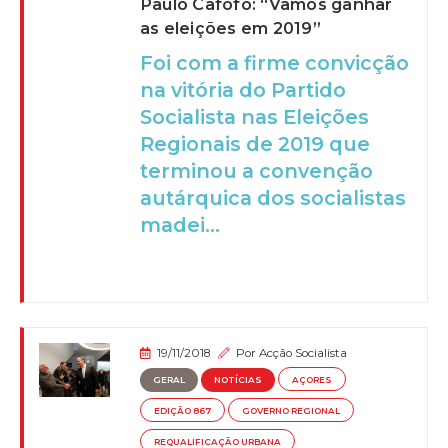
Paulo Cafôfo: “Vamos ganhar
as eleições em 2019”
Foi com a firme convicção
na vitória do Partido
Socialista nas Eleições
Regionais de 2019 que
terminou a convenção
autárquica dos socialistas
madei...
19/11/2018
Por
Acção Socialista
GERAL
NOTÍCIAS
AÇORES
EDIÇÃO 867
GOVERNO REGIONAL
REQUALIFICAÇÃO URBANA