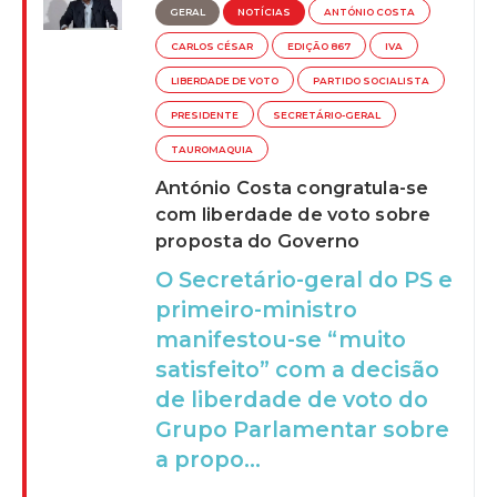
GERAL
NOTÍCIAS
ANTÓNIO COSTA
CARLOS CÉSAR
EDIÇÃO 867
IVA
LIBERDADE DE VOTO
PARTIDO SOCIALISTA
PRESIDENTE
SECRETÁRIO-GERAL
TAUROMAQUIA
António Costa congratula-se
com liberdade de voto sobre
proposta do Governo
O Secretário-geral do PS e
primeiro-ministro
manifestou-se “muito
satisfeito” com a decisão
de liberdade de voto do
Grupo Parlamentar sobre
a propo...