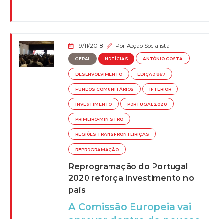
19/11/2018
Por
Acção Socialista
GERAL
NOTÍCIAS
ANTÓNIO COSTA
DESENVOLVIMENTO
EDIÇÃO 867
FUNDOS COMUNITÁRIOS
INTERIOR
INVESTIMENTO
PORTUGAL 2020
PRIMEIRO-MINISTRO
REGIÕES TRANSFRONTEIRIÇAS
REPROGRAMAÇÃO
Reprogramação do Portugal
2020 reforça investimento no
país
A Comissão Europeia vai