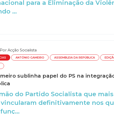
nacional para a Eliminação da Violê
o ...
Por
Acção Socialista
CIAS
ANTÓNIO GAMEIRO
ASSEMBLEIA DA REPÚBLICA
EDIÇÃ
meiro sublinha papel do PS na integração
lica
 mão do Partido Socialista que mais
 vincularam definitivamente nos q
funç...