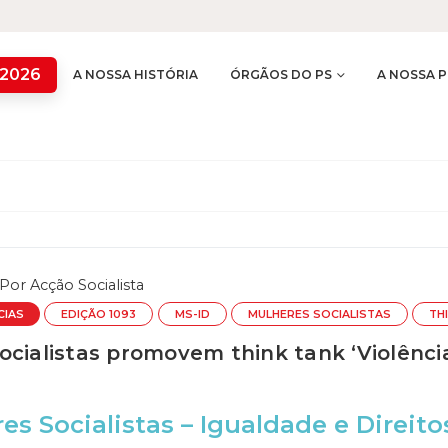
 2026
A NOSSA HISTÓRIA
ÓRGÃOS DO PS
A NOSSA P
Por
Acção Socialista
CIAS
EDIÇÃO 1093
MS-ID
MULHERES SOCIALISTAS
TH
ocialistas promovem think tank ‘Violênci
es Socialistas – Igualdade e Direito