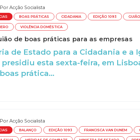
Por
Acção Socialista
CIAS
BOAS PRÁTICAS
CIDADANIA
EDIÇÃO 1093
GUIÃ
NERO
VIOLÊNCIA DOMÉSTICA
ião de boas práticas para as empresas
ria de Estado para a Cidadania e a 
 presidiu esta sexta-feira, em Lisb
boas prática...
Por
Acção Socialista
CIAS
BALANÇO
EDIÇÃO 1093
FRANCISCA VAN DUNEM