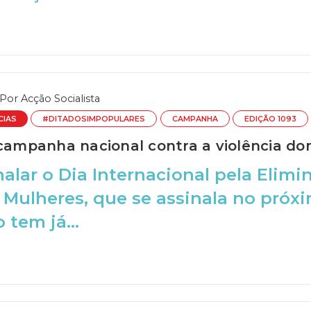
Por
Acção Socialista
CIAS
#DITADOSIMPOPULARES
CAMPANHA
EDIÇÃO 1093
 campanha nacional contra a violência do
nalar o Dia Internacional pela Elimi
 Mulheres, que se assinala no próx
 tem já...