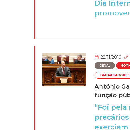
Dia Inter
promovend
22/11/2019
GERAL
NOTÍ
TRABALHADORES
António Ga
função púb
“Foi pela
precários
exerciam 