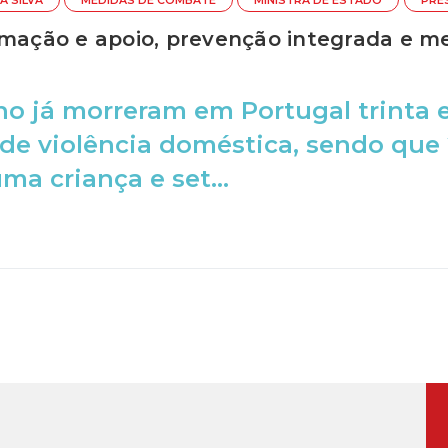
A SILVA
MEDIDAS DE COMBATE
MINISTRA DE ESTADO
PRE
rmação e apoio, prevenção integrada e m
no já morreram em Portugal trinta 
de violência doméstica, sendo que
ma criança e set...