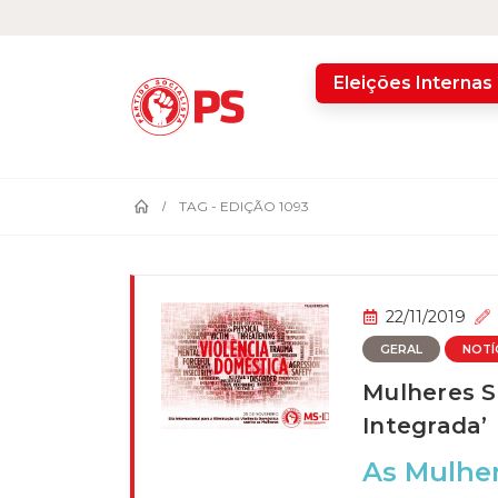
home
Eleições Internas
TAG -
EDIÇÃO 1093
22/11/2019
GERAL
NOTÍ
Mulheres S
Integrada’
As Mulher