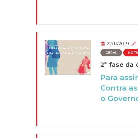
22/11/2019
GERAL
NOTÍ
2ª fase da
Para assi
Contra as
o Governo