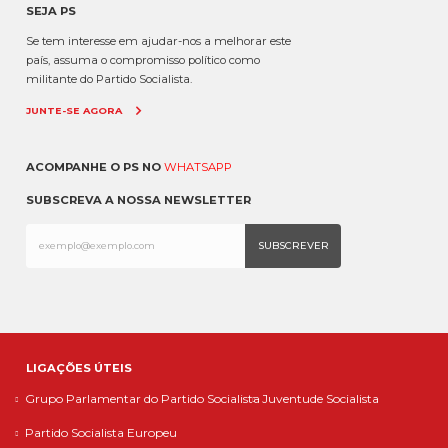
SEJA PS
Se tem interesse em ajudar-nos a melhorar este
país, assuma o compromisso político como
militante do Partido Socialista.
JUNTE-SE AGORA
ACOMPANHE O PS NO
WHATSAPP
SUBSCREVA A NOSSA NEWSLETTER
LIGAÇÕES ÚTEIS
Grupo Parlamentar do Partido Socialista
Juventude Socialista
Partido Socialista Europeu