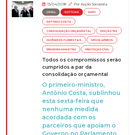
13/04/2018
Por
Acção Socialista
GERAL
NOTÍCIAS
ANPC
ANTÓNIO COSTA
CONSOLIDAÇÃO ORÇAMENTAL
EDIÇÃO 742
INCÊNDIOS FLORESTAIS
MEIOS AÉREOS
PRIMEIRO-MINISTRO
PROTEÇÃO CÍVIL
Todos os compromissos serão
cumpridos a par da
consolidação orçamental
O primeiro-ministro,
António Costa, sublinhou
esta sexta-feira que
nenhuma medida
acordada com os
parceiros que apoiam o
Governo no Parlamento