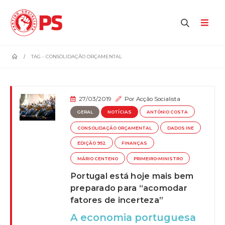
home
TAG -
CONSOLIDAÇÃO ORÇAMENTAL
27/03/2019
Por
Acção Socialista
GERAL
NOTÍCIAS
ANTÓNIO COSTA
CONSOLIDAÇÃO ORÇAMENTAL
DADOS INE
EDIÇÃO 952
FINANÇAS
MÁRIO CENTENO
PRIMEIRO-MINISTRO
Portugal está hoje mais bem
preparado para “acomodar
fatores de incerteza”
A economia portuguesa