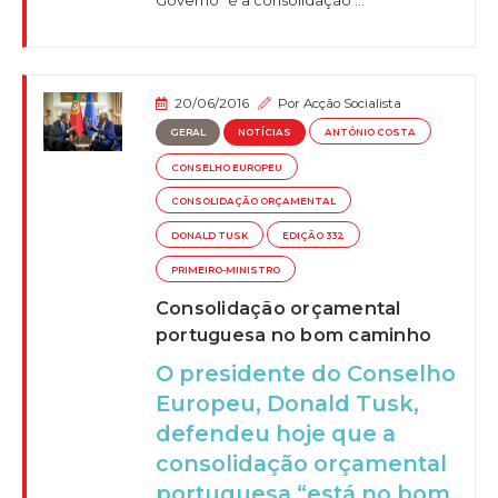
Governo "é a consolidação ...
20/06/2016
Por
Acção Socialista
GERAL
NOTÍCIAS
ANTÓNIO COSTA
CONSELHO EUROPEU
CONSOLIDAÇÃO ORÇAMENTAL
DONALD TUSK
EDIÇÃO 332
PRIMEIRO-MINISTRO
Consolidação orçamental
portuguesa no bom caminho
O presidente do Conselho
Europeu, Donald Tusk,
defendeu hoje que a
consolidação orçamental
portuguesa “está no bom