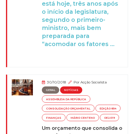
está hoje, três anos após
o início da legislatura,
segundo o primeiro-
ministro, mais bem
preparada para
“acomodar os fatores ...
30/10/2018
Por
Acção Socialista
GERAL
NOTÍCIAS
ASSEMBLEIA DA REPÚBLICA
CONSOLIDAÇÃO ORÇAMENTAL
EDIÇÃO 854
FINANÇAS
MÁRIO CENTENO
OE2019
Um orçamento que consolida o