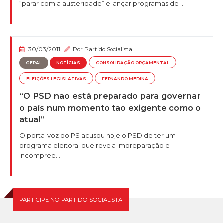
“parar com a austeridade” e lançar programas de ...
30/03/2011
Por
Partido Socialista
GERAL
NOTÍCIAS
CONSOLIDAÇÃO ORÇAMENTAL
ELEIÇÕES LEGISLATIVAS
FERNANDO MEDINA
“O PSD não está preparado para governar
o país num momento tão exigente como o
atual”
O porta-voz do PS acusou hoje o PSD de ter um
programa eleitoral que revela impreparação e
incompree...
PARTICIPE NO PARTIDO SOCIALISTA