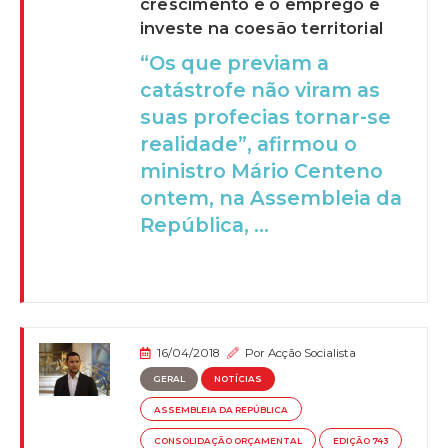
crescimento e o emprego e
investe na coesão territorial
“Os que previam a
catástrofe não viram as
suas profecias tornar-se
realidade”, afirmou o
ministro Mário Centeno
ontem, na Assembleia da
República, ...
16/04/2018
Por
Acção Socialista
GERAL
NOTÍCIAS
ASSEMBLEIA DA REPÚBLICA
CONSOLIDAÇÃO ORÇAMENTAL
EDIÇÃO 743