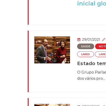
inicial glo
29/01/2021
SAÚDE
NOTÍ
LARES
LARE
Estado tem
O Grupo Parlam
dos vários pro...