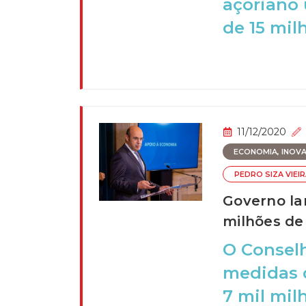
açoriano 
de 15 milh
11/12/2020
ECONOMIA, INOVAÇ
PEDRO SIZA VIEI
Governo la
milhões de
O Consel
medidas d
7 mil mil