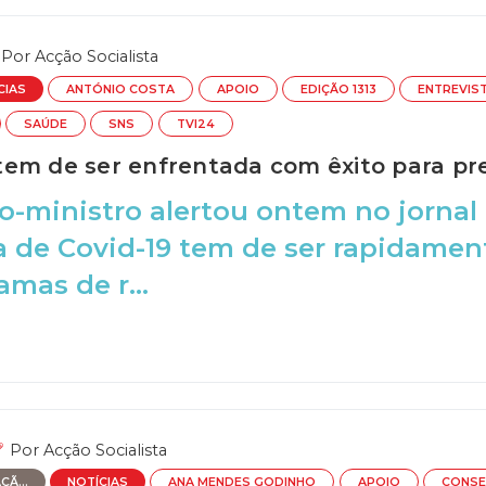
Por
Acção Socialista
CIAS
ANTÓNIO COSTA
APOIO
EDIÇÃO 1313
ENTREVIS
SAÚDE
SNS
TVI24
em de ser enfrentada com êxito para pr
o-ministro alertou ontem no jornal
 de Covid-19 tem de ser rapidamen
amas de r...
Por
Acção Socialista
Ã...
NOTÍCIAS
ANA MENDES GODINHO
APOIO
CONSE