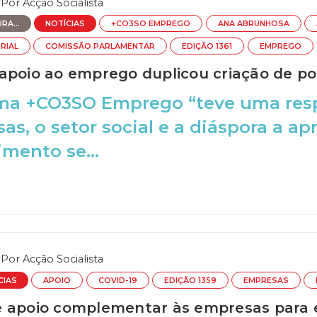
Por
Acção Socialista
RA...
NOTÍCIAS
+CO3SO EMPREGO
ANA ABRUNHOSA
RIAL
COMISSÃO PARLAMENTAR
EDIÇÃO 1361
EMPREGO
apoio ao emprego duplicou criação de pos
ma +CO3SO Emprego “teve uma resp
as, o setor social e a diáspora a a
imento se...
Por
Acção Socialista
CIAS
APOIO
COVID-19
EDIÇÃO 1359
EMPRESAS
 apoio complementar às empresas para