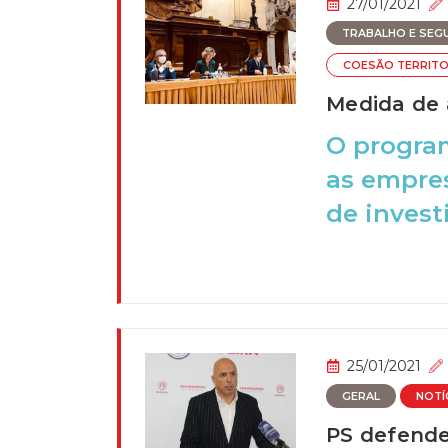
27/01/2021
TRABALHO E SEGU
COESÃO TERRITO
Medida de 
O progra
as empres
de invest
25/01/2021
GERAL
NOTÍ
PS defende