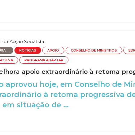
Por
Acção Socialista
RA...
NOTÍCIAS
APOIO
CONSELHO DE MINISTROS
EDI
A SILVA
PROGRAMA ADAPTAR
lhora apoio extraordinário à retoma pro
 aprovou hoje, em Conselho de Mini
raordinário à retoma progressiva d
em situação de ...