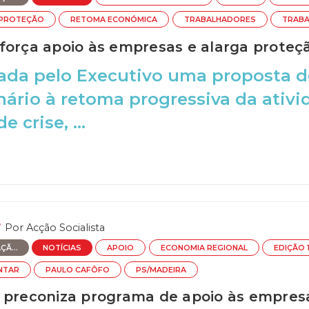
PROTEÇÃO
RETOMA ECONÓMICA
TRABALHADORES
TRAB
força apoio às empresas e alarga proteç
ada pelo Executivo uma proposta d
nário à retoma progressiva da ati
e crise, ...
Por
Acção Socialista
Ã...
NOTÍCIAS
APOIO
ECONOMIA REGIONAL
EDIÇÃO 
NTAR
PAULO CAFÔFO
PS/MADEIRA
 preconiza programa de apoio às empresa