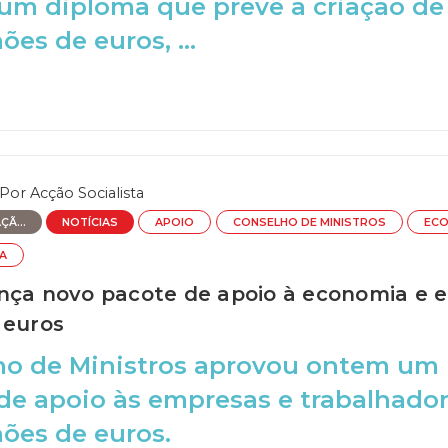
um diploma que prevê a criação de
ões de euros, ...
Por
Acção Socialista
Ã...
NOTÍCIAS
APOIO
CONSELHO DE MINISTROS
ECO
RA
nça novo pacote de apoio à economia e e
 euros
ho de Ministros aprovou ontem um
e apoio às empresas e trabalhador
hões de euros.