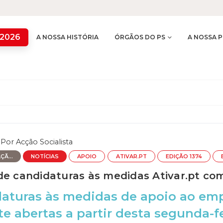
 2026
A NOSSA HISTÓRIA
ÓRGÃOS DO PS
A NOSSA P
Por
Acção Socialista
Ã...
NOTÍCIAS
APOIO
ATIVAR.PT
EDIÇÃO 1374
de candidaturas às medidas Ativar.pt co
aturas às medidas de apoio ao emp
 abertas a partir desta segunda-f