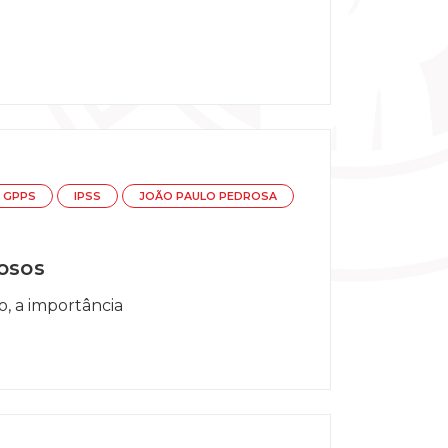
GPPS
IPSS
JOÃO PAULO PEDROSA
dosos
o, a importância