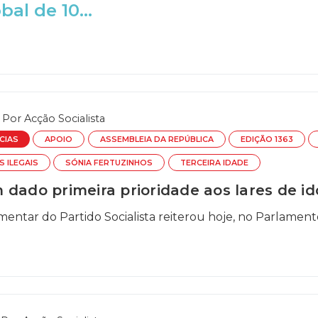
bal de 10...
Por
Acção Socialista
CIAS
APOIO
ASSEMBLEIA DA REPÚBLICA
EDIÇÃO 1363
S ILEGAIS
SÓNIA FERTUZINHOS
TERCEIRA IDADE
 dado primeira prioridade aos lares de i
entar do Partido Socialista reiterou hoje, no Parlament