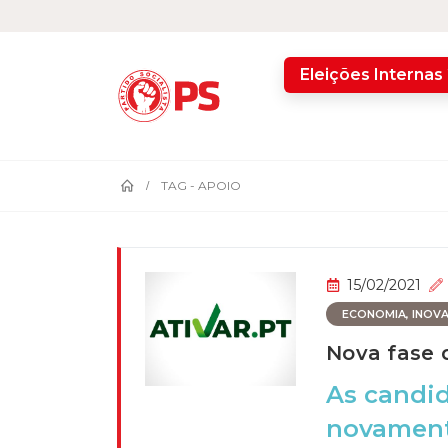
home
Eleições Internas
TAG -
APOIO
15/02/2021
ECONOMIA, INOVAÇ
Nova fase 
As candid
novamente