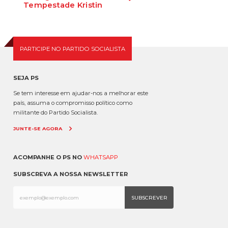
Tempestade Kristin
Contributo para a Resposta Integrada à Emergência e à
Revitalização Territorial Pós-Tempestade Krist...
PARTICIPE NO PARTIDO SOCIALISTA
SEJA PS
Se tem interesse em ajudar-nos a melhorar este
país, assuma o compromisso político como
militante do Partido Socialista.
JUNTE-SE AGORA
ACOMPANHE O PS NO
WHATSAPP
SUBSCREVA A NOSSA NEWSLETTER