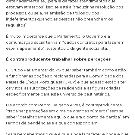
detalhadamente se, “para lá de fazer atendimentos que
estavam atrasados”, isso se está a “traduzir na resolução dos
processos, ou seja, na emissão de títulos ou dos
indeferimentos quando as pessoas não preenchem os
requisitos”.
É muito importante que o Parlamento, o Governo e a
comunicação social tenham “dados concretos para fazerem
este mapeamento”, sustentou o dirigente socialista.
É contraproducente trabalhar sobre perceções
O Grupo Parlamentar do PS quer saber também como estão
a funcionar as opções direcionadas para a Comunidade dos
Países de Língua Portuguesa (CPLP) e que adesão estão a ter
os vistos, as autorizações de residência e as figuras criadas
especificamente para este universo de destinatários.
De acordo com Pedro Delgado Alves, é contraproducente
“trabalhar perceções em cima de grandes números” sem se
saber “detalhadamente aquilo que era o ponto de partida” em
termos de pendências e a que correspondiam.
“Para percebermos o que é que ainda falta fazer e onde é que