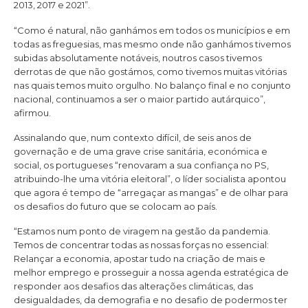
2013, 2017 e 2021”.
“Como é natural, não ganhámos em todos os municípios e em
todas as freguesias, mas mesmo onde não ganhámos tivemos
subidas absolutamente notáveis, noutros casos tivemos
derrotas de que não gostámos, como tivemos muitas vitórias
nas quais temos muito orgulho. No balanço final e no conjunto
nacional, continuamos a ser o maior partido autárquico”,
afirmou.
Assinalando que, num contexto difícil, de seis anos de
governação e de uma grave crise sanitária, económica e
social, os portugueses “renovaram a sua confiança no PS,
atribuindo-lhe uma vitória eleitoral”, o líder socialista apontou
que agora é tempo de “arregaçar as mangas” e de olhar para
os desafios do futuro que se colocam ao país.
“Estamos num ponto de viragem na gestão da pandemia.
Temos de concentrar todas as nossas forças no essencial:
Relançar a economia, apostar tudo na criação de mais e
melhor emprego e prosseguir a nossa agenda estratégica de
responder aos desafios das alterações climáticas, das
desigualdades, da demografia e no desafio de podermos ter