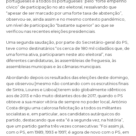
portugueses e a todos os portugueses” pelo “forte empenho
cívico” de participação no ato eleitoral, ressalvando que
“apesar de ser marcado por uma forte taxa de abstenção”,
observou-se, ainda assim e no mesmo contexto pandémico,
um nível de participação “bastante superior” ao que se
verificou nas recentes eleições presidenciais.
Uma segunda saudação, por parte do Secretário-geral do PS,
teve como destinatários “os cerca de 180 mil cidadãos que, de
uma forma ativa, participaram neste ato eleitoral”, nas
diferentes candidaturas, às assembleias de freguesia, às
assembleias municipais e às câmaras municipais.
Abordando depois os resultados das eleições deste domingo,
que observou [mesmo não contando com os escrutínios finais
de Sintra, Loures e Lisboa] terem sido globalmente idênticos
aos de 2013 e não muito distantes dos de 2017, quando o PS
obteve a sua maior vitória de sempre no poder local, António
Costa dirigiu uma calorosa felicitação a todos os militantes
socialistas e, em particular, aos candidatos autárquicos do
partido, destacando que esta “é a segunda vez, na história”,
que um partido ganha três vezes consecutivas: “Foi assim já,
com o PS, em 1989, 1993 e 1997, é agora de novo com o PS, em