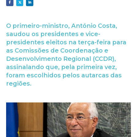
O primeiro-ministro, António Costa,
saudou os presidentes e vice-
presidentes eleitos na terça-feira para
as Comissões de Coordenação e
Desenvolvimento Regional (CCDR),
assinalando que, pela primeira vez,
foram escolhidos pelos autarcas das
regiões.