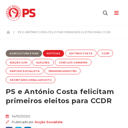
home
PS E ANTÓNIO COSTA FELICITAM PRIMEIROS ELEITOS PARA CCDR
AGRICULTURA E MAR
NOTÍCIAS
ANTÓNIO COSTA
CCDR
EDIÇÃO 1294
ELEIÇÕES
JOSÉ LUÍS CARNEIRO
PARTIDO SOCIALISTA
PRIMEIRO-MINISTRO
SECRETÁRIO-GERAL ADJUNTO
PS e António Costa felicitam
primeiros eleitos para CCDR
14/10/2020
Publicado por
Acção Socialista