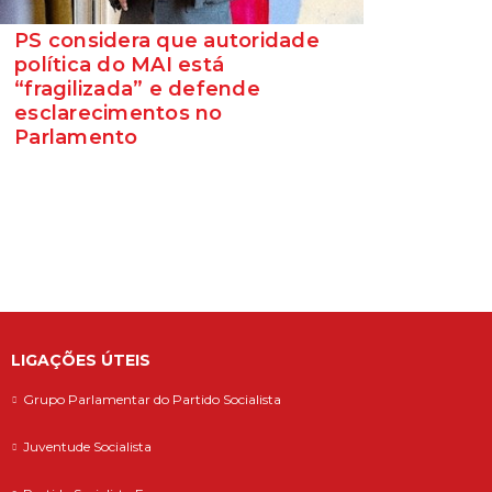
PS considera que autoridade
política do MAI está
“fragilizada” e defende
esclarecimentos no
Parlamento
O Secretário-Geral do Partido Socialista
defende que as polémicas em torno do
ministro da Adminis...
LIGAÇÕES ÚTEIS
Grupo Parlamentar do Partido Socialista
Juventude Socialista