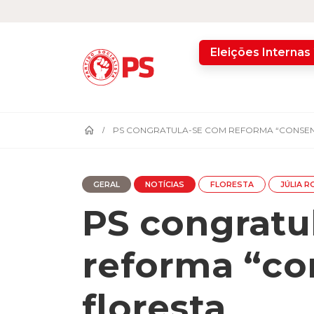
home
Eleições Internas
PS CONGRATULA-SE COM REFORMA “CONSEN
GERAL
NOTÍCIAS
FLORESTA
JÚLIA 
PS congratu
reforma “co
floresta