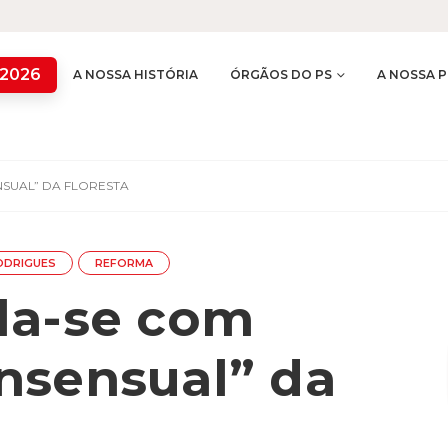
 2026
A NOSSA HISTÓRIA
ÓRGÃOS DO PS
A NOSSA P
SUAL” DA FLORESTA
RODRIGUES
REFORMA
la-se com
nsensual” da