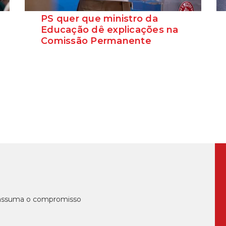
PS quer que ministro da
Educação dê explicações na
Comissão Permanente
O deputado Marcos Perestrello anunciou
que o Partido Socialista vai requerer a
presença do minist...
, assuma o compromisso