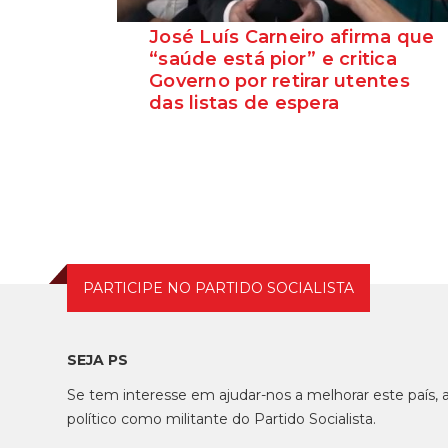
José Luís Carneiro afirma que
“saúde está pior” e critica
Governo por retirar utentes
das listas de espera
O Secretário-Geral do PS, José Luís
Carneiro, afirmou ontem, na Amadora, após
uma reunião com o c...
PARTICIPE NO PARTIDO SOCIALISTA
SEJA PS
Se tem interesse em ajudar-nos a melhorar este país
político como militante do Partido Socialista.