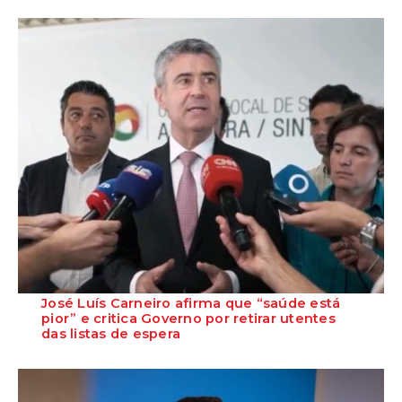
José Luís Carneiro afirma que “saúde está
pior” e critica Governo por retirar utentes
das listas de espera
O Secretário-Geral do PS, José Luís Carneiro, afirmou ontem, na
Amadora, após uma reunião com o c...