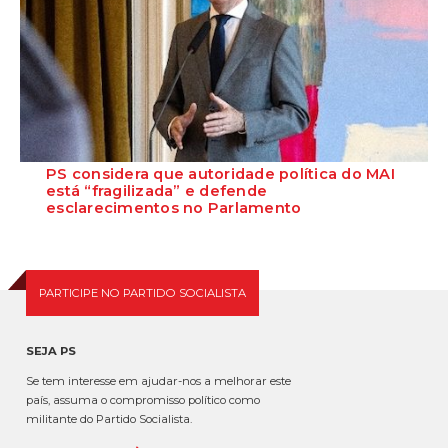
PS considera que autoridade política do MAI
está “fragilizada” e defende
esclarecimentos no Parlamento
O Secretário-Geral do Partido Socialista defende que as polémicas
em torno do ministro da Adminis...
PARTICIPE NO PARTIDO SOCIALISTA
SEJA PS
Se tem interesse em ajudar-nos a melhorar este
país, assuma o compromisso político como
militante do Partido Socialista.