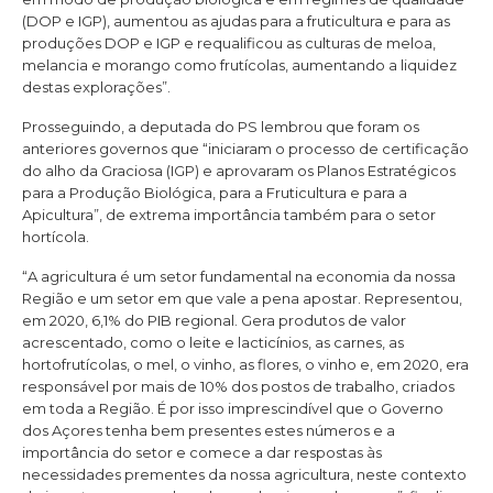
(DOP e IGP), aumentou as ajudas para a fruticultura e para as
produções DOP e IGP e requalificou as culturas de meloa,
melancia e morango como frutícolas, aumentando a liquidez
destas explorações”.
Prosseguindo, a deputada do PS lembrou que foram os
anteriores governos que “iniciaram o processo de certificação
do alho da Graciosa (IGP) e aprovaram os Planos Estratégicos
para a Produção Biológica, para a Fruticultura e para a
Apicultura”, de extrema importância também para o setor
hortícola.
“A agricultura é um setor fundamental na economia da nossa
Região e um setor em que vale a pena apostar. Representou,
em 2020, 6,1% do PIB regional. Gera produtos de valor
acrescentado, como o leite e lacticínios, as carnes, as
hortofrutícolas, o mel, o vinho, as flores, o vinho e, em 2020, era
responsável por mais de 10% dos postos de trabalho, criados
em toda a Região. É por isso imprescindível que o Governo
dos Açores tenha bem presentes estes números e a
importância do setor e comece a dar respostas às
necessidades prementes da nossa agricultura, neste contexto