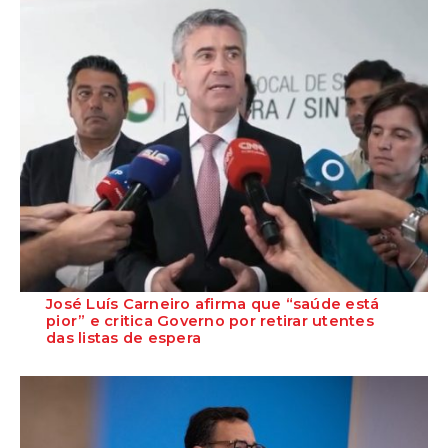
José Luís Carneiro afirma que “saúde está
pior” e critica Governo por retirar utentes
das listas de espera
O Secretário-Geral do PS, José Luís Carneiro, afirmou ontem, na
Amadora, após uma reunião com o c...