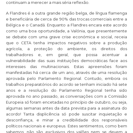
continuam a merecer a mais séria reflexão.
A Flandres é a outra grande região belga, de língua flamenga
e beneficiária de cerca de 90% das trocas comerciais entre a
Bélgica e o Canadá. Enquanto a Flandres encara este acordo
como uma boa oportunidade, a Valónia, que presentemente
se debate com uma grave crise económica e social, receia
que o CETA tenha impactos negativos sobre a produção
agrícola, a proteção do ambiente, os direitos dos
trabalhadores e, em geral, que possa acentuar a
vulnerabilidade das suas instituições democráticas face aos
interesses das multinacionais. Estas apreensões foram
manifestadas há cerca de um ano, através de uma resolução
aprovada pelo Parlamento Regional. Contudo, embora os
trabalhos preparatórios do acordo se tenham iniciado há sete
anos e a resolução do Parlamento Regional tenha sido
aprovada no ano passado, as conversações com a Comissão
Europeia só foram encetadas no princípio de outubro, ou seja,
algumas semanas antes da data prevista para a assinatura do
acordo! Tanta displicência só pode suscitar inquietação e
desconfiança, e minar a credibilidade dos responsáveis
políticos nacionais e europeus. Estes sentimentos, como bem
sabemos, não são exclusivos dos valões nem se devem a