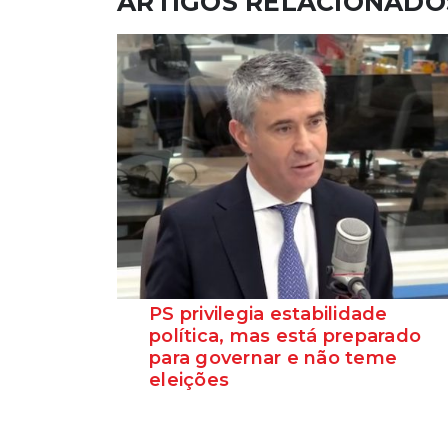
ARTIGOS RELACIONADO
PS privilegia estabilidade
política, mas está preparado
para governar e não teme
eleições
O Secretário-Geral do Partido Socialista
garante que o PS está preparado para