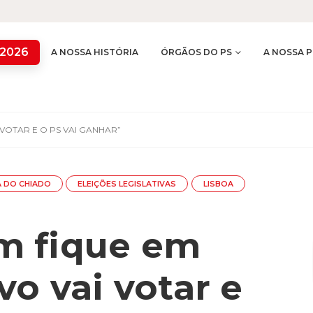
 2026
A NOSSA HISTÓRIA
ÓRGÃOS DO PS
A NOSSA P
 VOTAR E O PS VAI GANHAR”
A DO CHIADO
ELEIÇÕES LEGISLATIVAS
LISBOA
m fique em
vo vai votar e