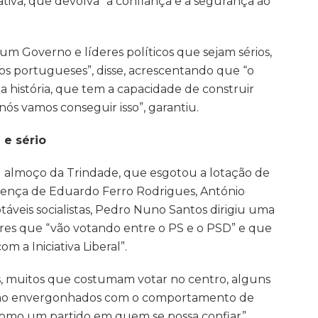
ativa, que devolva “a confiança e a segurança ao
m Governo e líderes políticos que sejam sérios,
os portugueses”, disse, acrescentando que “o
ua história, que tem a capacidade de construir
nós vamos conseguir isso”, garantiu.
 e sério
al almoço da Trindade, que esgotou a lotação de
sença de Eduardo Ferro Rodrigues, António
áveis socialistas, Pedro Nuno Santos dirigiu uma
ores que “vão votando entre o PS e o PSD” e que
 a Iniciativa Liberal”.
os, muitos que costumam votar no centro, alguns
tão envergonhados com o comportamento de
omo um partido em quem se possa confiar”,