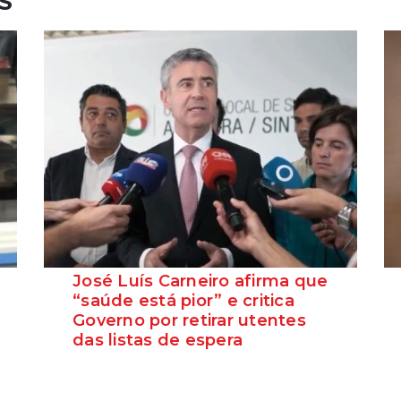
S
José Luís Carneiro afirma que
“saúde está pior” e critica
Governo por retirar utentes
das listas de espera
O Secretário-Geral do PS, José Luís
Carneiro, afirmou ontem, na Amadora, após