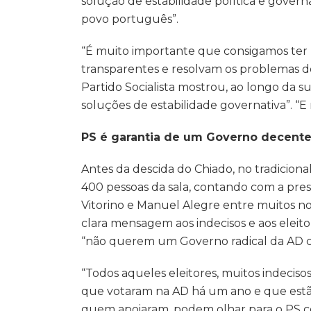
solução de estabilidade política e govern
povo português”.
“É muito importante que consigamos ter u
transparentes e resolvam os problemas d
Partido Socialista mostrou, ao longo da s
soluções de estabilidade governativa”. “E 
PS é garantia de um Governo decente
Antes da descida do Chiado, no tradicion
400 pessoas da sala, contando com a pre
Vitorino e Manuel Alegre entre muitos not
clara mensagem aos indecisos e aos eleit
“não querem um Governo radical da AD com
“Todos aqueles eleitores, muitos indecis
que votaram na AD há um ano e que es
quem apoiaram, podem olhar para o PS c