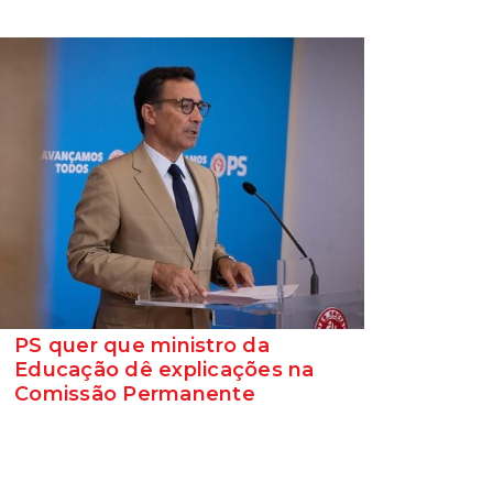
PS quer que ministro da
Educação dê explicações na
Comissão Permanente
O deputado Marcos Perestrello anunciou
que o Partido Socialista vai requerer a
presença do minist...