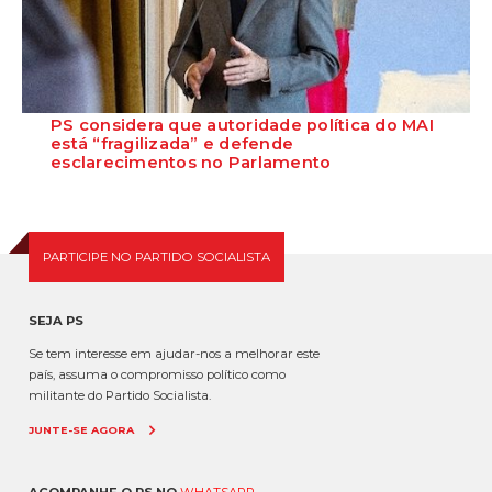
PS considera que autoridade política do MAI
está “fragilizada” e defende
esclarecimentos no Parlamento
O Secretário-Geral do Partido Socialista defende que as polémicas
em torno do ministro da Adminis...
PARTICIPE NO PARTIDO SOCIALISTA
SEJA PS
Se tem interesse em ajudar-nos a melhorar este
país, assuma o compromisso político como
militante do Partido Socialista.
JUNTE-SE AGORA
ACOMPANHE O PS NO
WHATSAPP