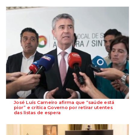
José Luís Carneiro afirma que “saúde está
pior” e critica Governo por retirar utentes
das listas de espera
O Secretário-Geral do PS, José Luís Carneiro, afirmou ontem, na
Amadora, após uma reunião com o c...