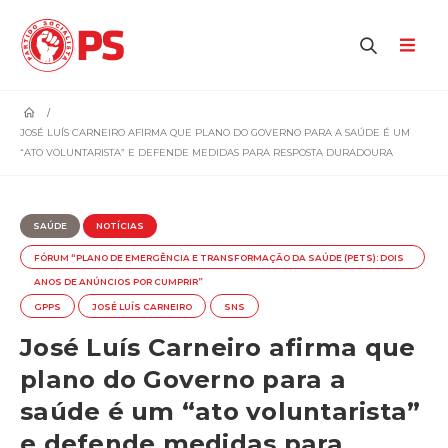
home
JOSÉ LUÍS CARNEIRO AFIRMA QUE PLANO DO GOVERNO PARA A SAÚDE É UM
“ATO VOLUNTARISTA” E DEFENDE MEDIDAS PARA RESPOSTA DURADOURA
SAÚDE
NOTÍCIAS
FÓRUM “PLANO DE EMERGÊNCIA E TRANSFORMAÇÃO DA SAÚDE (PETS): DOIS
ANOS DE ANÚNCIOS POR CUMPRIR”
GPPS
JOSÉ LUÍS CARNEIRO
SNS
José Luís Carneiro afirma que
plano do Governo para a
saúde é um “ato voluntarista”
e defende medidas para