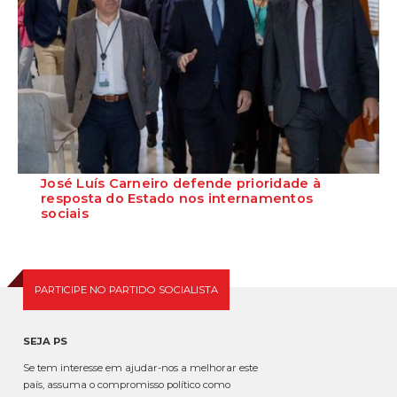
José Luís Carneiro defende prioridade à
resposta do Estado nos internamentos
sociais
O Secretário-Geral do Partido Socialista, José Luís Carneiro, defendeu
que o Estado deve garantir...
PARTICIPE NO PARTIDO SOCIALISTA
SEJA PS
Se tem interesse em ajudar-nos a melhorar este
país, assuma o compromisso político como