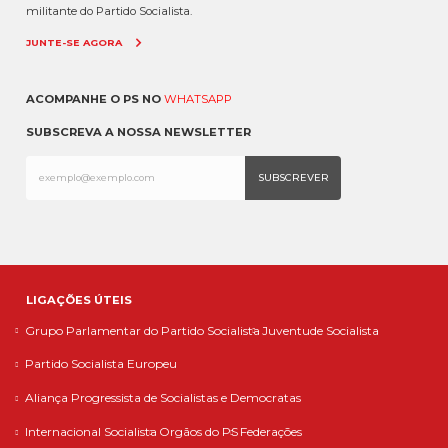
militante do Partido Socialista.
JUNTE-SE AGORA
ACOMPANHE O PS NO
WHATSAPP
SUBSCREVA A NOSSA NEWSLETTER
LIGAÇÕES ÚTEIS
Grupo Parlamentar do Partido Socialista
Juventude Socialista
Partido Socialista Europeu
Aliança Progressista de Socialistas e Democratas
Internacional Socialista
Orgãos do PS
Federações