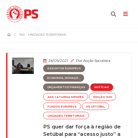
home
TAG -
UNIDADES TERRITORIAIS
26/05/2021
Por
Acção Socialista
ASSUNTOS EUROPEUS
ECONOMIA, INOVAÇÃ...
ORÇAMENTO E FINANÇAS
NOTÍCIAS
ANA CATARINA MENDES
EDIÇÃO 1445
FUNDOS EUROPEUS
PS SETÚBAL
UNIDADES TERRITORIAIS
PS quer dar força à região de
Setúbal para “acesso justo” a