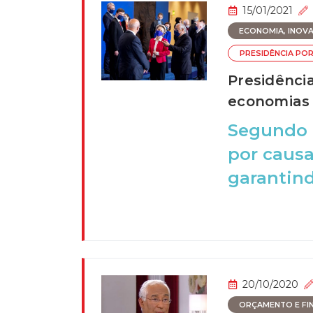
15/01/2021
ECONOMIA, INOVAÇ
PRESIDÊNCIA PO
Presidênci
economias 
Segundo o
por causa
garantindo
20/10/2020
ORÇAMENTO E FI