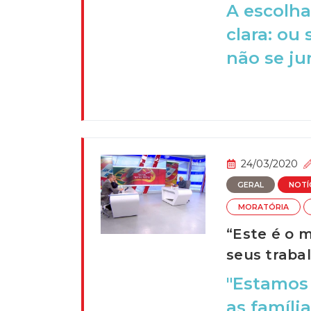
A escolha
clara: ou
não se ju
24/03/2020
GERAL
NOTÍ
MORATÓRIA
“Este é o 
seus traba
"Estamos
as famíli