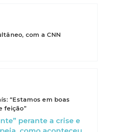
multâneo, com a CNN
país: “Estamos em boas
e feição”
nte” perante a crise e
peia, como aconteceu...