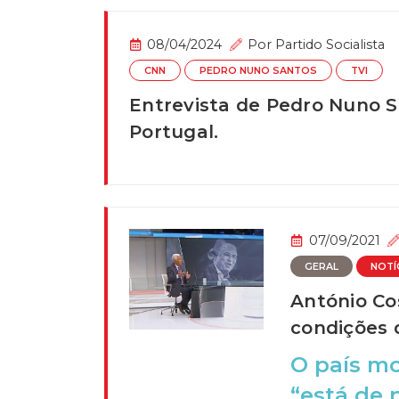
08/04/2024
Por
Partido Socialista
CNN
PEDRO NUNO SANTOS
TVI
Entrevista de Pedro Nuno S
Portugal.
07/09/2021
GERAL
NOTÍ
António Co
condições 
O país mo
“está de 