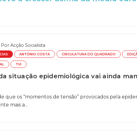
Por
Acção Socialista
CIAS
ANTÓNIO COSTA
CIRCULATURA DO QUADRADO
EDIÇ
AL
TVI
da situação epidemiológica vai ainda ma
e que os “momentos de tensão” provocados pela epidem
te mais a...