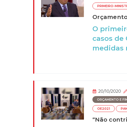
PRIMEIRO-MINIS
Orçamento 
O primeir
casos de 
medidas m
20/10/2020
ORÇAMENTO E FI
OE2021
PA
“Não contri