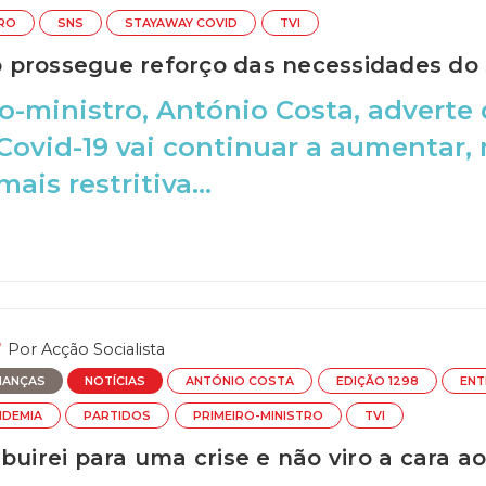
TRO
SNS
STAYAWAY COVID
TVI
prossegue reforço das necessidades do
o-ministro, António Costa, advert
Covid-19 vai continuar a aumentar, 
ais restritiva...
Por
Acção Socialista
NANÇAS
NOTÍCIAS
ANTÓNIO COSTA
EDIÇÃO 1298
ENT
NDEMIA
PARTIDOS
PRIMEIRO-MINISTRO
TVI
buirei para uma crise e não viro a cara ao