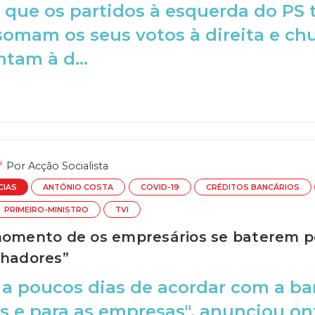
 que os partidos à esquerda do PS 
 somam os seus votos à direita e 
ntam à d...
Por
Acção Socialista
CIAS
ANTÓNIO COSTA
COVID-19
CRÉDITOS BANCÁRIOS
PRIMEIRO-MINISTRO
TVI
momento de os empresários se baterem p
lhadores”
 a poucos dias de acordar com a b
as e para as empresas", anunciou o