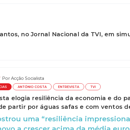
antos, no Jornal Nacional da TVI, em si
Por
Acção Socialista
CIAS
ANTÓNIO COSTA
ENTREVISTA
TVI
sta elogia resiliência da economia e do 
de partir por águas safas e com ventos d
strou uma “resiliência impressiona
novo a crescer acima da média euro