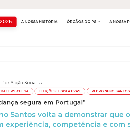
 2026
A NOSSA HISTÓRIA
ÓRGÃOS DO PS
A NOSSA P
Por
Acção Socialista
EBATE PS-CHEGA
ELEIÇÕES LEGISLATIVAS
PEDRO NUNO SANTOS
dança segura em Portugal”
o Santos volta a demonstrar que o 
 experiência, competência e com so