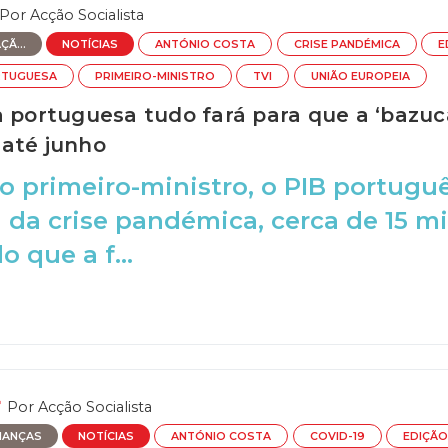
Por
Acção Socialista
Ã...
NOTÍCIAS
ANTÓNIO COSTA
CRISE PANDÉMICA
E
RTUGUESA
PRIMEIRO-MINISTRO
TVI
UNIÃO EUROPEIA
a portuguesa tudo fará para que a ‘bazuc
até junho
 primeiro-ministro, o PIB portuguê
 da crise pandémica, cerca de 15 mi
 que a f...
Por
Acção Socialista
NANÇAS
NOTÍCIAS
ANTÓNIO COSTA
COVID-19
EDIÇÃO