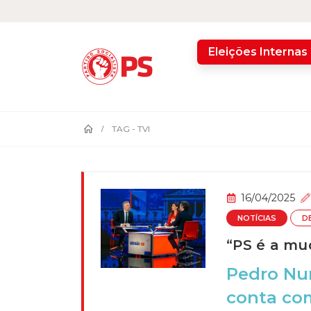
home
Eleições Internas
TAG -
TVI
16/04/2025
NOTÍCIAS
D
“PS é a mu
Pedro Nun
conta com