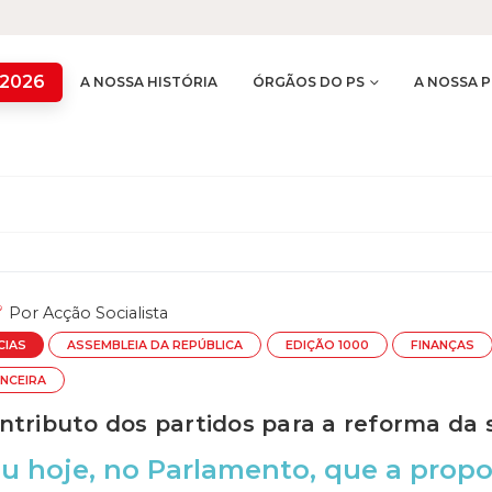
 2026
A NOSSA HISTÓRIA
ÓRGÃOS DO PS
A NOSSA P
Por
Acção Socialista
CIAS
ASSEMBLEIA DA REPÚBLICA
EDIÇÃO 1000
FINANÇAS
ANCEIRA
ntributo dos partidos para a reforma da 
u hoje, no Parlamento, que a prop