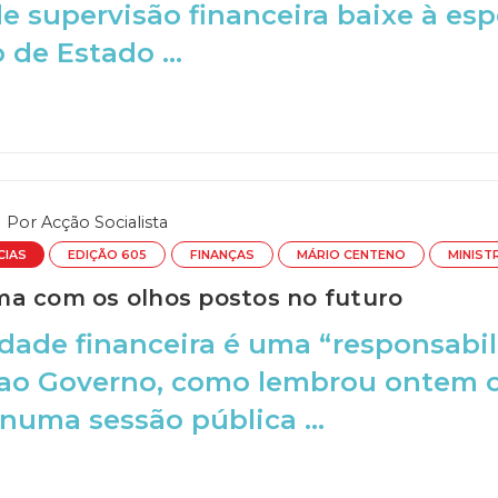
e supervisão financeira baixe à es
 de Estado ...
Por
Acção Socialista
CIAS
EDIÇÃO 605
FINANÇAS
MÁRIO CENTENO
MINIST
a com os olhos postos no futuro
idade financeira é uma “responsabi
ao Governo, como lembrou ontem o
numa sessão pública ...