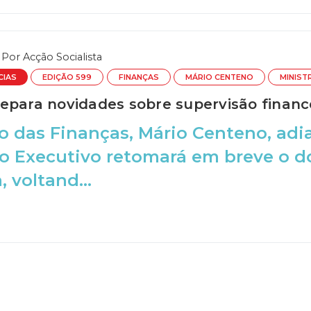
Por
Acção Socialista
CIAS
EDIÇÃO 599
FINANÇAS
MÁRIO CENTENO
MINIST
epara novidades sobre supervisão financ
o das Finanças, Mário Centeno, adi
 o Executivo retomará em breve o d
, voltand...