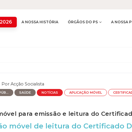
 2026
A NOSSA HISTÓRIA
ÓRGÃOS DO PS
A NOSSA P
Por
Acção Socialista
ÚB...
SAÚDE
NOTÍCIAS
APLICAÇÃO MÓVEL
CERTIFICA
óvel para emissão e leitura do Certificado
ão móvel de leitura do Certificado D