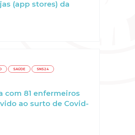
as (app stores) da
O
SAÚDE
SNS24
ra com 81 enfermeiros
ido ao surto de Covid-