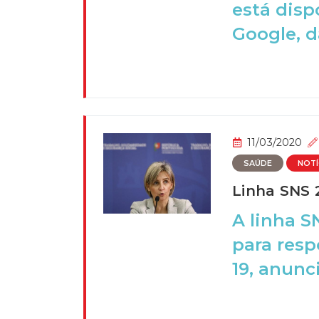
está disp
Google, d
11/03/2020
SAÚDE
NOTÍ
Linha SNS 
A linha S
para res
19, anunci