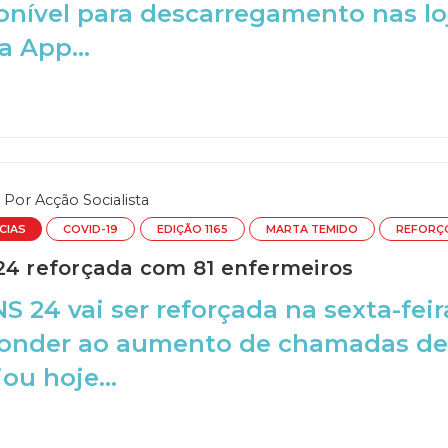
onível para descarregamento nas loj
a App...
Por
Acção Socialista
CIAS
COVID-19
EDIÇÃO 1165
MARTA TEMIDO
REFORÇ
24 reforçada com 81 enfermeiros
NS 24 vai ser reforçada na sexta-fei
ponder ao aumento de chamadas dev
ou hoje...