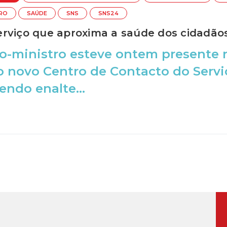
TRO
SAÚDE
SNS
SNS24
rviço que aproxima a saúde dos cidadão
ro-ministro esteve ontem presente 
o novo Centro de Contacto do Servi
endo enalte...