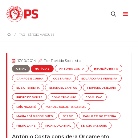
home
TAG -
SÉRGIO VASQUES
17/10/2014
Por
Partido Socialista
GERAL
NOTÍCIAS
ANTÓNIO COSTA
BRANDÃO BRITO
CAMPOS E CUNHA
COSTA PINA
EDUARDO PAZ FERREIRA
ELISA FERREIRA
EMANUEL SANTOS
FERNANDO MEDINA
FREIRE DE SOUSA
JOÃO CRAVINHO
JOÃO LEÃO
LUÍS NAZARÉ
MANUEL CALDEIRA CABRAL
MARIA JOÃO RODRIGUES
OE2015
PAULO TRIGO PEREIRA
PEDRO LAINS
RICARDO CABRAL
SÉRGIO VASQUES
António Costa considera Orçamento