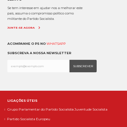
Se tem interesse em ajudar-nos a melhorar este
país, assuma o compromisso político como
militante do Partido Socialista.
JUNTE-SE AGORA
ACOMPANHE O PS NO
WHATSAPP
SUBSCREVA A NOSSA NEWSLETTER
LIGAÇÕES ÚTEIS
Grupo Parlamentar do Partido Socialista
Juventude Socialista
Partido Socialista Europeu