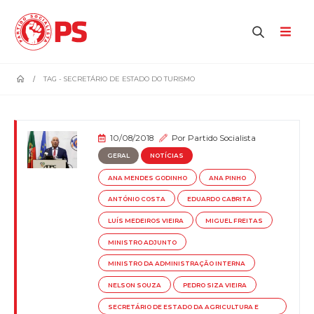
home
TAG -
SECRETÁRIO DE ESTADO DO TURISMO
10/08/2018
Por
Partido Socialista
GERAL
NOTÍCIAS
ANA MENDES GODINHO
ANA PINHO
ANTÓNIO COSTA
EDUARDO CABRITA
LUÍS MEDEIROS VIEIRA
MIGUEL FREITAS
MINISTRO ADJUNTO
MINISTRO DA ADMINISTRAÇÃO INTERNA
NELSON SOUZA
PEDRO SIZA VIEIRA
SECRETÁRIO DE ESTADO DA AGRICULTURA E