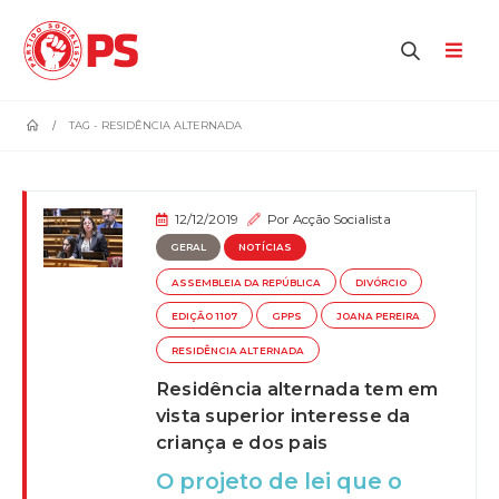
home
TAG -
RESIDÊNCIA ALTERNADA
12/12/2019
Por
Acção Socialista
GERAL
NOTÍCIAS
ASSEMBLEIA DA REPÚBLICA
DIVÓRCIO
EDIÇÃO 1107
GPPS
JOANA PEREIRA
RESIDÊNCIA ALTERNADA
Residência alternada tem em
vista superior interesse da
criança e dos pais
O projeto de lei que o