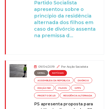
Partido Socialista
apresentou sobre o
princípio da residência
alternada dos filhos em
caso de divórcio assenta
na premissa d...
09/04/2019
Por
Acção Socialista
GERAL
NOTÍCIAS
ASSEMBLEIA DA REPÚBLICA
DIVÓRCIO
EDIÇÃO 961
FILHOS
GPPS
PROJETO DE LEI
RESIDÊNCIA ALTERNADA
PS apresenta proposta para