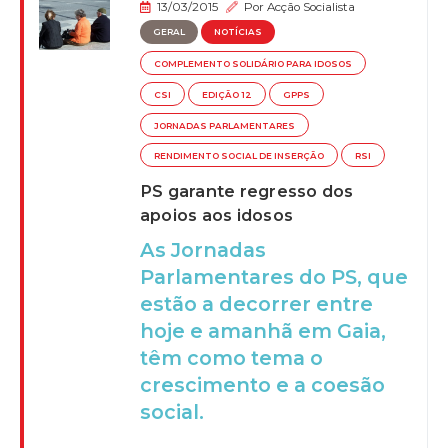
13/03/2015
Por
Acção Socialista
GERAL
NOTÍCIAS
COMPLEMENTO SOLIDÁRIO PARA IDOSOS
CSI
EDIÇÃO 12
GPPS
JORNADAS PARLAMENTARES
RENDIMENTO SOCIAL DE INSERÇÃO
RSI
PS garante regresso dos
apoios aos idosos
As Jornadas
Parlamentares do PS, que
estão a decorrer entre
hoje e amanhã em Gaia,
têm como tema o
crescimento e a coesão
social.