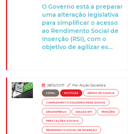
O Governo está a preparar
uma alteração legislativa
para simplificar o acesso
ao Rendimento Social de
Inserção (RSI), com o
objetivo de agilizar es...
28/12/2017
Por
Acção Socialista
GERAL
NOTÍCIAS
ABONO DE FAMÍLIA
COMPLEMENTO SOLIDÁRIO PARA IDOSOS
DESEMPREGO
EDIÇÃO 671
PENSÕES
PRESTAÇÕES SOCIAIS
RENDIMENTO SOCIAL DE INSERÇÃO