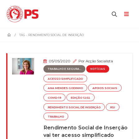
home
TAG -
RENDIMENTO SOCIAL DE INSERÇÃO
05/05/2020
Por
Acção Socialista
TRABALHO E SEGURA...
NOTÍCIAS
ACESSO SIMPLIFICADO
ANA MENDES GODINHO
APOIOS SOCIAIS
COVID-19
EDIÇÃO 1202
RENDIMENTO SOCIAL DE INSERÇÃO
RSI
TRABALHO
Rendimento Social de Inserção
vai ter acesso simplificado