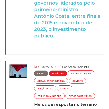
governos liderados pelo
primeiro-ministro,
António Costa, entre finais
de 2015 e novembro de
2023, o investimento
público...
02/07/2020
Por
Acção Socialista
GERAL
NOTÍCIAS
ANTÓNIO COSTA
ÁREA METROPOLITANA
COVID-19
EDIÇÃO 1242
LISBOA
PRIMEIRO-MINISTRO
REFORÇO DE MEIOS
Meios de resposta no terreno