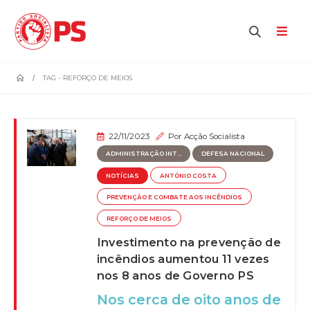
home
TAG -
REFORÇO DE MEIOS
22/11/2023
Por
Acção Socialista
ADMINISTRAÇÃO INT...
DEFESA NACIONAL
NOTÍCIAS
ANTÓNIO COSTA
PREVENÇÃO E COMBATE AOS INCÊNDIOS
REFORÇO DE MEIOS
Investimento na prevenção de
incêndios aumentou 11 vezes
nos 8 anos de Governo PS
Nos cerca de oito anos de