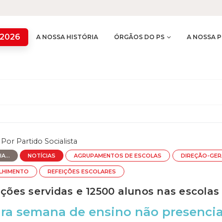
 2026
A NOSSA HISTÓRIA
ÓRGÃOS DO PS
A NOSSA P
Por
Partido Socialista
A...
NOTÍCIAS
AGRUPAMENTOS DE ESCOLAS
DIREÇÃO-GER
LHIMENTO
REFEIÇÕES ESCOLARES
ições servidas e 12500 alunos nas escola
ra semana de ensino não presencial