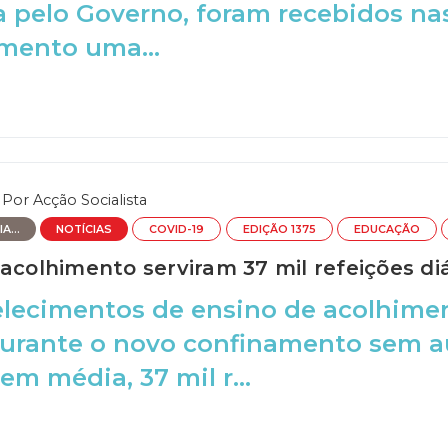
 pelo Governo, foram recebidos na
mento uma...
Por
Acção Socialista
A...
NOTÍCIAS
COVID-19
EDIÇÃO 1375
EDUCAÇÃO
acolhimento serviram 37 mil refeições di
elecimentos de ensino de acolhime
urante o novo confinamento sem au
em média, 37 mil r...