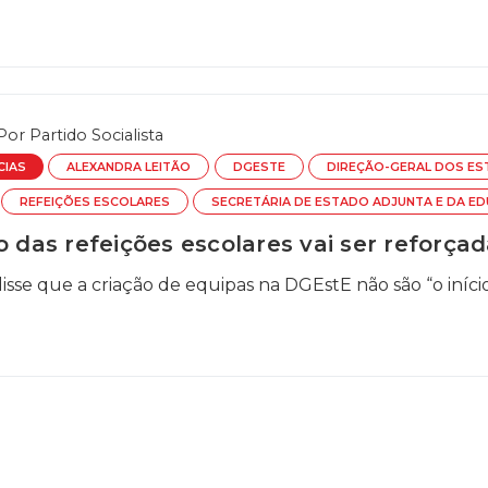
Por
Partido Socialista
CIAS
ALEXANDRA LEITÃO
DGESTE
DIREÇÃO-GERAL DOS ES
REFEIÇÕES ESCOLARES
SECRETÁRIA DE ESTADO ADJUNTA E DA E
o das refeições escolares vai ser reforça
sse que a criação de equipas na DGEstE não são “o início 