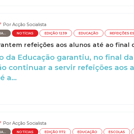
Por
Acção Socialista
A...
NOTÍCIAS
EDIÇÃO 1239
EDUCAÇÃO
REFEIÇÕES E
antem refeições aos alunos até ao final 
o da Educação garantiu, no final d
ão continuar a servir refeições aos 
é a...
Por
Acção Socialista
A...
NOTÍCIAS
EDIÇÃO 1172
EDUCAÇÃO
ESCOLAS