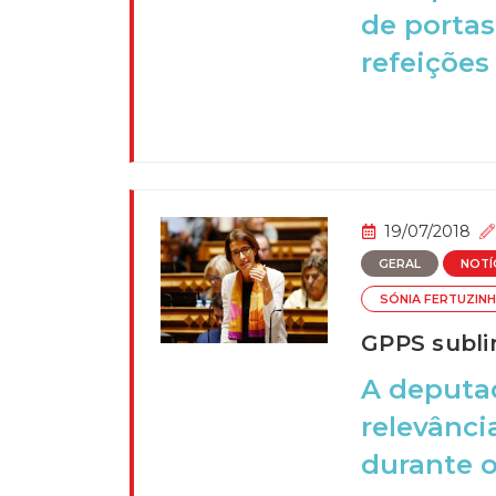
de portas
refeições 
19/07/2018
GERAL
NOTÍ
SÓNIA FERTUZIN
GPPS subli
A deputad
relevânci
durante o