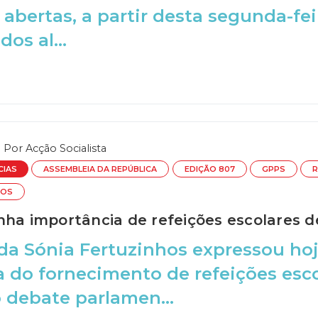
 abertas, a partir desta segunda-fei
dos al...
Por
Acção Socialista
CIAS
ASSEMBLEIA DA REPÚBLICA
EDIÇÃO 807
GPPS
R
HOS
nha importância de refeições escolares d
a Sónia Fertuzinhos expressou hoj
a do fornecimento de refeições esc
 debate parlamen...