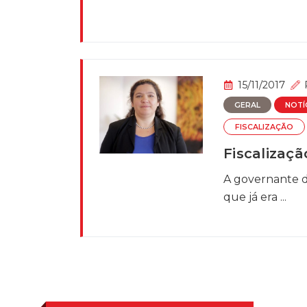
15/11/2017
GERAL
NOTÍ
FISCALIZAÇÃO
Fiscalizaçã
A governante di
que já era ...