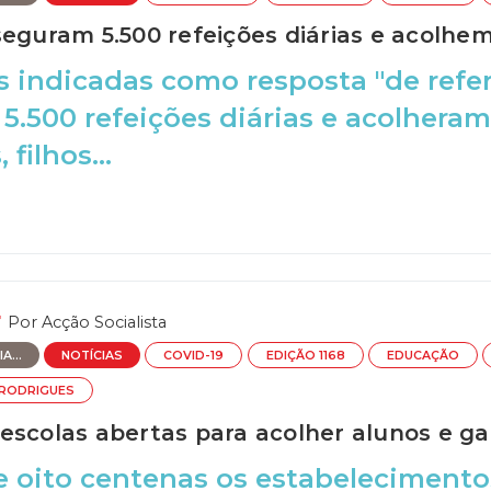
seguram 5.500 refeições diárias e acolh
s indicadas como resposta "de refe
5.500 refeições diárias e acolhera
 filhos...
Por
Acção Socialista
A...
NOTÍCIAS
COVID-19
EDIÇÃO 1168
EDUCAÇÃO
 RODRIGUES
escolas abertas para acolher alunos e gar
 oito centenas os estabelecimento