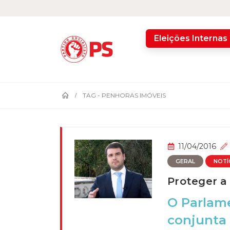
home
Eleições Internas
TAG -
PENHORAS IMÓVEIS
11/04/2016
GERAL
NOTÍ
Proteger a
O Parlam
conjunta 