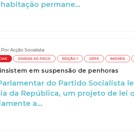
habitação permane...
Por
Acção Socialista
CIAS
DIVIDAS AO FISCO
EDIÇÃO 1
GPPS
IMÓVEIS
s insistem em suspensão de penhoras
arlamentar do Partido Socialista le
a da República, um projeto de lei 
amente a...