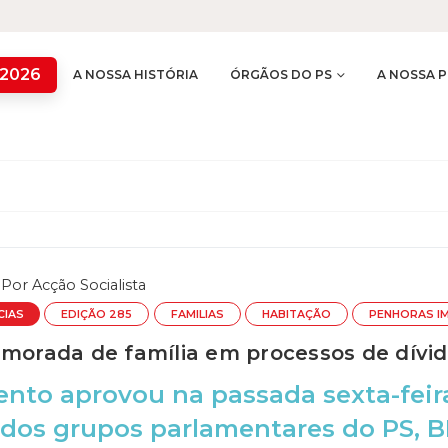
 2026
A NOSSA HISTÓRIA
ÓRGÃOS DO PS
A NOSSA P
Por
Acção Socialista
CIAS
EDIÇÃO 285
FAMILIAS
HABITAÇÃO
PENHORAS I
 morada de família em processos de dívida
ento aprovou na passada sexta-fei
dos grupos parlamentares do PS, B