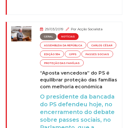
29/03/2019
Por
Acção Socialista
GERAL
NOTÍCIAS
ASSEMBLEIA DA REPÚBLICA
CARLOS CÉSAR
EDIÇÃO 954
GPPS
PASSES SOCIAIS
PROTEÇÃO DAS FAMÍLIAS
“Aposta vencedora” do PS é
equilibrar proteção das famílias
com melhoria económica
O presidente da bancada
do PS defendeu hoje, no
encerramento do debate
sobre passes sociais, no
Parlamento, que a