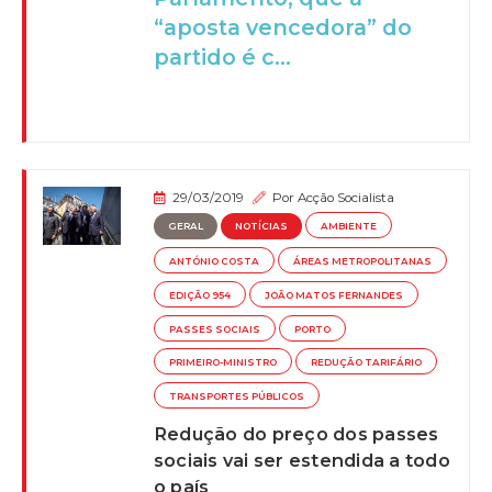
“aposta vencedora” do
partido é c...
29/03/2019
Por
Acção Socialista
GERAL
NOTÍCIAS
AMBIENTE
ANTÓNIO COSTA
ÁREAS METROPOLITANAS
EDIÇÃO 954
JOÃO MATOS FERNANDES
PASSES SOCIAIS
PORTO
PRIMEIRO-MINISTRO
REDUÇÃO TARIFÁRIO
TRANSPORTES PÚBLICOS
Redução do preço dos passes
sociais vai ser estendida a todo
o país