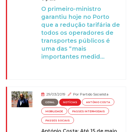
O primeiro-ministro
garantiu hoje no Porto
que a redução tarifária de
todos os operadores de
transportes públicos é
uma das “mais
importantes medid...
29/03/2019
Por
Partido Socialista
GERAL
NOTÍCIAS
ANTÓNIO COSTA
MOBILIDADE
PASSES INTERMODAIS
PASSES SOCIAIS
António Costa: Até 15 de maio