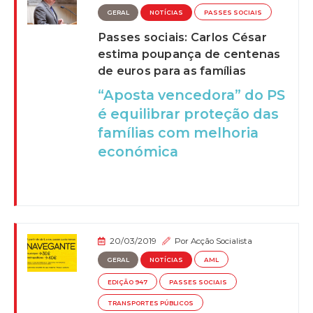
GERAL
NOTÍCIAS
PASSES SOCIAIS
Passes sociais: Carlos César
estima poupança de centenas
de euros para as famílias
“Aposta vencedora” do PS
é equilibrar proteção das
famílias com melhoria
económica
20/03/2019
Por
Acção Socialista
GERAL
NOTÍCIAS
AML
EDIÇÃO 947
PASSES SOCIAIS
TRANSPORTES PÚBLICOS