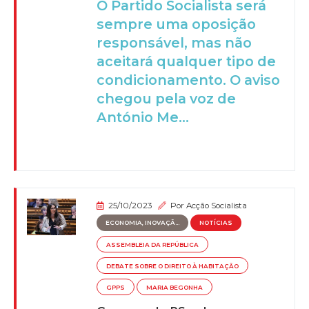
O Partido Socialista será
sempre uma oposição
responsável, mas não
aceitará qualquer tipo de
condicionamento. O aviso
chegou pela voz de
António Me...
25/10/2023
Por
Acção Socialista
ECONOMIA, INOVAÇÃ...
NOTÍCIAS
ASSEMBLEIA DA REPÚBLICA
DEBATE SOBRE O DIREITO À HABITAÇÃO
GPPS
MARIA BEGONHA