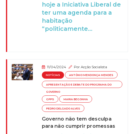
hoje a Iniciativa Liberal de
ter uma agenda para a
habitação
“politicamente...
11/04/2024
Por
Acção Socialista
NOTÍCIAS
ANTÓNIO MENDONÇA MENDES
APRESENTAÇÃO E DEBATE DO PROGRAMA DO
GOVERNO
GPPS
MARIA BEGONHA
PEDRO DELGADO ALVES
Governo não tem desculpa
para não cumprir promessas