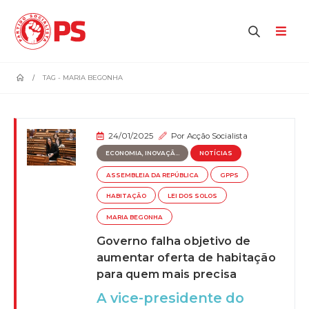
home
TAG -
MARIA BEGONHA
24/01/2025
Por
Acção Socialista
ECONOMIA, INOVAÇÃ...
NOTÍCIAS
ASSEMBLEIA DA REPÚBLICA
GPPS
HABITAÇÃO
LEI DOS SOLOS
MARIA BEGONHA
Governo falha objetivo de
aumentar oferta de habitação
para quem mais precisa
A vice-presidente do