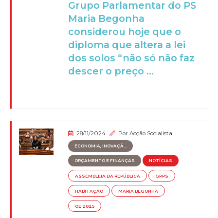
Grupo Parlamentar do PS
Maria Begonha
considerou hoje que o
diploma que altera a lei
dos solos “não só não faz
descer o preço ...
28/11/2024
Por
Acção Socialista
ECONOMIA, INOVAÇÃ...
ORÇAMENTO E FINANÇAS
NOTÍCIAS
ASSEMBLEIA DA REPÚBLICA
GPPS
HABITAÇÃO
MARIA BEGONHA
OE 2025