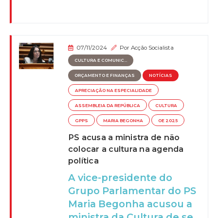
07/11/2024
Por
Acção Socialista
CULTURA E COMUNIC...
ORÇAMENTO E FINANÇAS
NOTÍCIAS
APRECIAÇÃO NA ESPECIALIDADE
ASSEMBLEIA DA REPÚBLICA
CULTURA
GPPS
MARIA BEGONHA
OE 2025
PS acusa a ministra de não
colocar a cultura na agenda
política
A vice-presidente do
Grupo Parlamentar do PS
Maria Begonha acusou a
ministra da Cultura de se