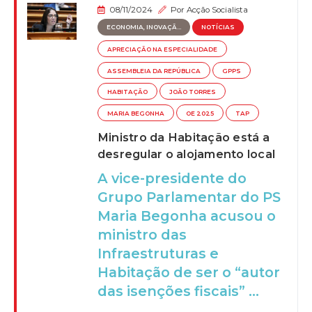
08/11/2024
Por
Acção Socialista
ECONOMIA, INOVAÇÃ...
NOTÍCIAS
APRECIAÇÃO NA ESPECIALIDADE
ASSEMBLEIA DA REPÚBLICA
GPPS
HABITAÇÃO
JOÃO TORRES
MARIA BEGONHA
OE 2025
TAP
Ministro da Habitação está a
desregular o alojamento local
A vice-presidente do
Grupo Parlamentar do PS
Maria Begonha acusou o
ministro das
Infraestruturas e
Habitação de ser o “autor
das isenções fiscais” ...