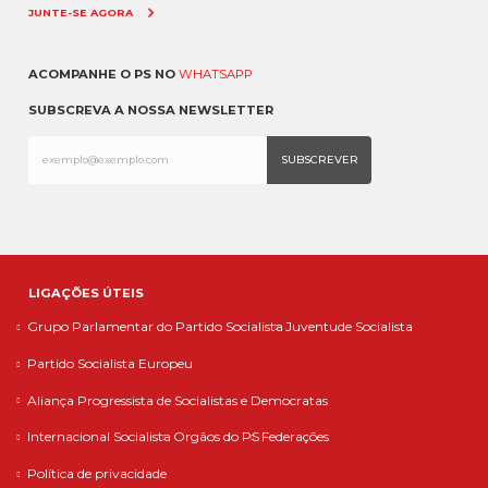
JUNTE-SE AGORA
ACOMPANHE O PS NO
WHATSAPP
SUBSCREVA A NOSSA NEWSLETTER
LIGAÇÕES ÚTEIS
Grupo Parlamentar do Partido Socialista
Juventude Socialista
Partido Socialista Europeu
Aliança Progressista de Socialistas e Democratas
Internacional Socialista
Orgãos do PS
Federações
Política de privacidade