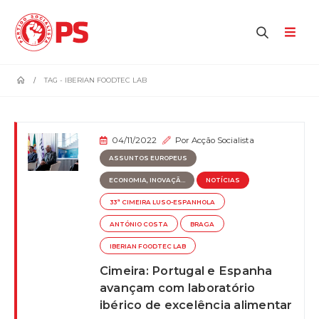
home
TAG -
IBERIAN FOODTEC LAB
04/11/2022
Por
Acção Socialista
ASSUNTOS EUROPEUS
ECONOMIA, INOVAÇÃ...
NOTÍCIAS
33ª CIMEIRA LUSO-ESPANHOLA
ANTÓNIO COSTA
BRAGA
IBERIAN FOODTEC LAB
Cimeira: Portugal e Espanha
avançam com laboratório
ibérico de excelência alimentar