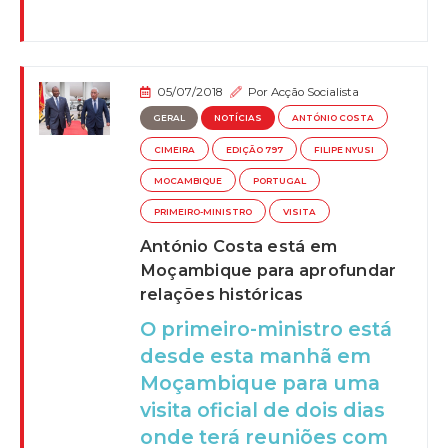
05/07/2018
Por
Acção Socialista
GERAL
NOTÍCIAS
ANTÓNIO COSTA
CIMEIRA
EDIÇÃO 797
FILIPE NYUSI
MOCAMBIQUE
PORTUGAL
PRIMEIRO-MINISTRO
VISITA
António Costa está em
Moçambique para aprofundar
relações históricas
O primeiro-ministro está
desde esta manhã em
Moçambique para uma
visita oficial de dois dias
onde terá reuniões com