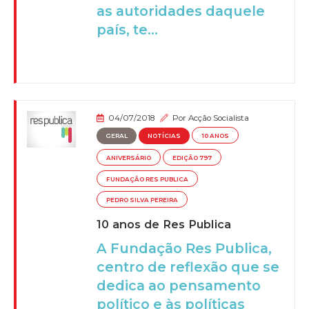
as autoridades daquele
país, te...
04/07/2018
Por
Acção Socialista
GERAL
NOTÍCIAS
10 ANOS
ANIVERSÁRIO
EDIÇÃO 797
FUNDAÇÃO RES PUBLICA
PEDRO SILVA PEREIRA
10 anos de Res Publica
A Fundação Res Publica,
centro de reflexão que se
dedica ao pensamento
político e às políticas