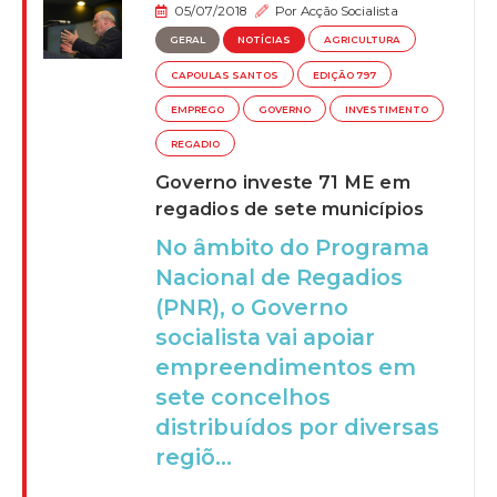
05/07/2018
Por
Acção Socialista
GERAL
NOTÍCIAS
AGRICULTURA
CAPOULAS SANTOS
EDIÇÃO 797
EMPREGO
GOVERNO
INVESTIMENTO
REGADIO
Governo investe 71 ME em
regadios de sete municípios
No âmbito do Programa
Nacional de Regadios
(PNR), o Governo
socialista vai apoiar
empreendimentos em
sete concelhos
distribuídos por diversas
regiõ...