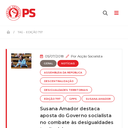
home
TAG -
EDIÇÃO 797
05/07/2018
Por
Acção Socialista
GERAL
NOTÍCIAS
ASSEMBLEIA DA REPÚBLICA
DESCENTRALIZAÇÃO
DESIGUALDADES TERRITORIAIS
EDIÇÃO 797
GPPS
SUSANA AMADOR
Susana Amador destaca
aposta do Governo socialista
no combate às desigualdades