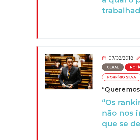
trabalhado
07/02/2018
GERAL
NOTÍ
PORFÍRIO SILVA
“Queremos 
“Os ranki
não nos 
que se de