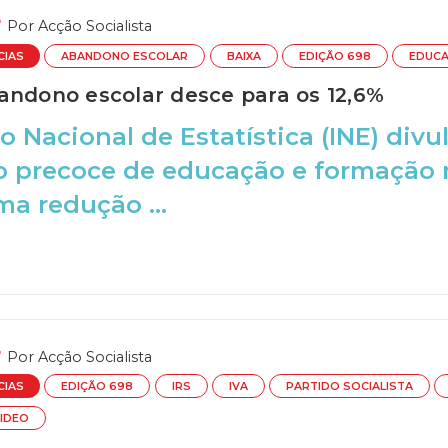
Por
Acção Socialista
CIAS
ABANDONO ESCOLAR
BAIXA
EDIÇÃO 698
EDUC
andono escolar desce para os 12,6%
to Nacional de Estatística (INE) div
 precoce de educação e formação re
a redução ...
Por
Acção Socialista
CIAS
EDIÇÃO 698
IRS
IVA
PARTIDO SOCIALISTA
IDEO