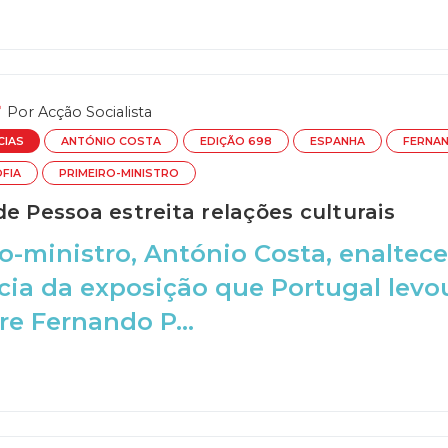
Por
Acção Socialista
CIAS
ANTÓNIO COSTA
EDIÇÃO 698
ESPANHA
FERNA
OFIA
PRIMEIRO-MINISTRO
e Pessoa estreita relações culturais
o-ministro, António Costa, enalte
cia da exposição que Portugal lev
re Fernando P...