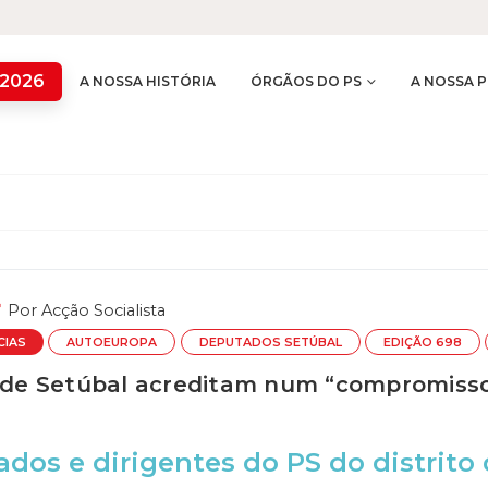
 2026
A NOSSA HISTÓRIA
ÓRGÃOS DO PS
A NOSSA P
Por
Acção Socialista
CIAS
AUTOEUROPA
DEPUTADOS SETÚBAL
EDIÇÃO 698
s de Setúbal acreditam num “compromisso 
dos e dirigentes do PS do distrito