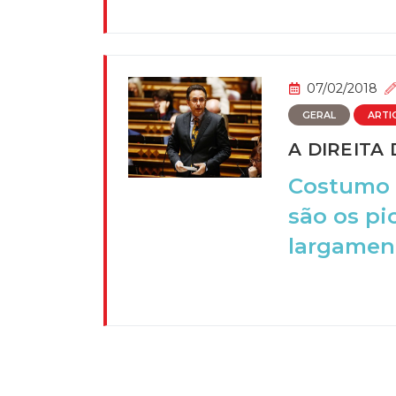
07/02/2018
GERAL
ARTI
A DIREITA
Costumo d
são os pi
largament