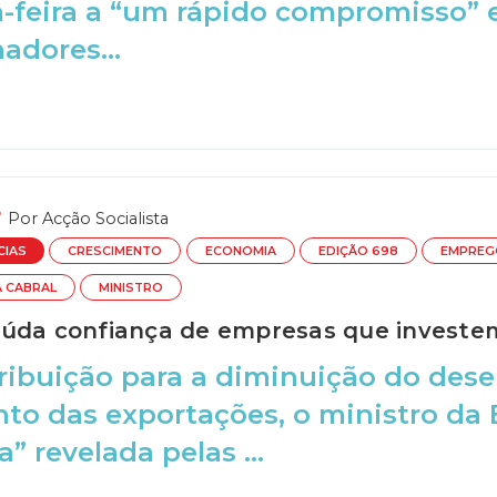
a-feira a “um rápido compromisso” 
adores...
Por
Acção Socialista
CIAS
CRESCIMENTO
ECONOMIA
EDIÇÃO 698
EMPREG
A CABRAL
MINISTRO
úda confiança de empresas que investe
ribuição para a diminuição do des
nto das exportações, o ministro da
” revelada pelas ...