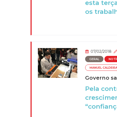
esta terç
os trabalh
07/02/2018
GERAL
NOTÍ
MANUEL CALDEIR
Governo sa
Pela cont
crescime
“confiança