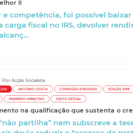
lhor II
 e competência, foi possível baixar
a carga fiscal no IRS, devolver rendi
lcanç...
Por
Acção Socialista
CIAS
ANTÓNIO COSTA
COMISSÃO EUROPEIA
EDIÇÃO 698
PRIMEIRO-MINISTRO
VISITA OFICIAL
imento na qualificação que sustenta o c
“não partilha” nem subscreve a tes
país devia reduzir o “excesso de pr