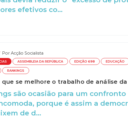
res efetivos co...
Por
Acção Socialista
CIAS
ASSEMBLEIA DA REPÚBLICA
EDIÇÃO 698
EDUCAÇÃO
RANKINGS
que se melhore o trabalho de análise d
ngs são ocasião para um confronto 
incomoda, porque é assim a democ
ixem de d...