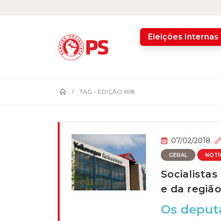
home
Eleições Internas
TAG -
EDIÇÃO 698
07/02/2018
GERAL
NOTÍ
Socialista
e da região
Os deputa