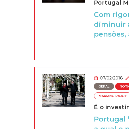
Portugal Me
Com rigor
diminuir 
pensões, a
07/02/2018
GERAL
NOTÍ
MARIANO RAJOY
É o invest
Portugal 
a qual o 